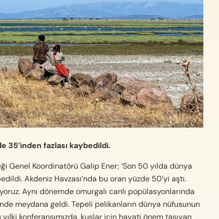
e 35’inden fazlası kaybedildi.
eği Genel Koordinatörü Galip Ener; ‘Son 50 yılda dünya
edildi. Akdeniz Havzası’nda bu oran yüzde 50’yi aştı.
diyoruz. Aynı dönemde omurgalı canlı popülasyonlarında
rinde meydana geldi. Tepeli pelikanların dünya nüfusunun
 yılki konferansımızda, kuşlar için hayati önem taşıyan