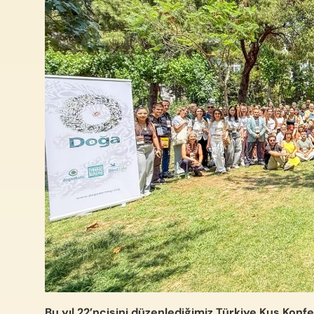
Bu yıl 22’ncisini düzenlediğimiz Türkiye Kuş Konfe