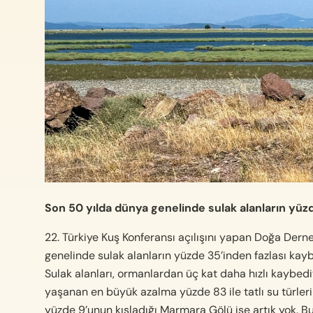
Son 50 yılda dünya genelinde sulak alanların yüzd
22.
Türkiye Kuş Konferansı açılışını yapan Doğa Dern
genelinde sulak alanların yüzde 35’inden fazlası kayb
Sulak alanları, ormanlardan üç kat daha hızlı kaybe
yaşanan en büyük azalma yüzde 83 ile tatlı su türle
yüzde 9’unun kışladığı Marmara Gölü ise artık yok. Bu