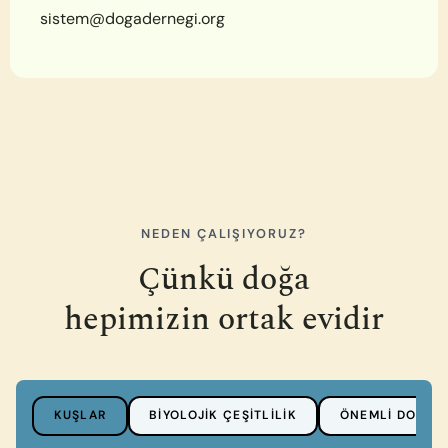
sistem@dogadernegi.org
NEDEN ÇALIŞIYORUZ?
Çünkü doğa
hepimizin ortak evidir
KUŞLAR
BIYOLOJIK ÇEŞITLILIK
ÖNEMLI DOĞA 