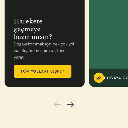
Harekete
geçmeye
hazır mısın?
Doğayı korumak için pek çok yol
var. Bugün bir adım at, fark
yarat.
TÜM YOLLARI KEŞFET
DOĞAYA G