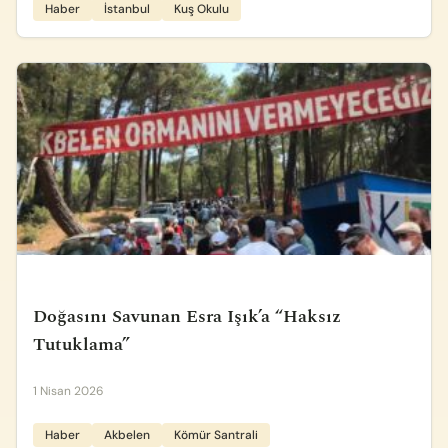
Haber
İstanbul
Kuş Okulu
Doğasını Savunan Esra Işık’a “Haksız
Tutuklama”
1 Nisan 2026
Haber
Akbelen
Kömür Santrali