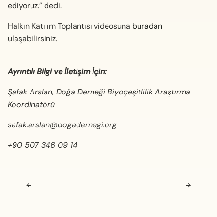
ediyoruz.” dedi.
Halkın Katılım Toplantısı videosuna
buradan
ulaşabilirsiniz.
Ayrıntılı Bilgi ve İletişim İçin:
Şafak Arslan, Doğa Derneği
Biyoçeşitlilik Araştırma
Koordinatörü
safak.arslan@dogadernegi.org
+90 507 346 09 14
Navigasyon sonrası
←
→