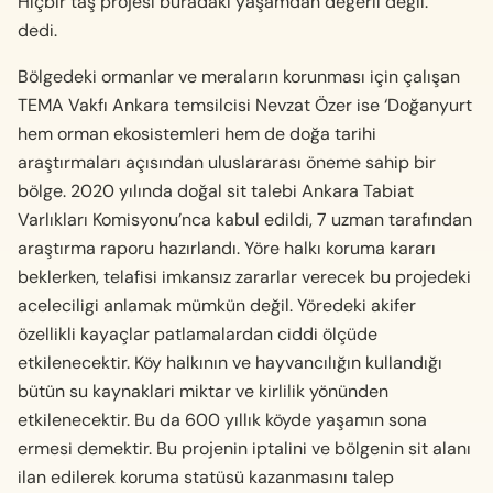
Hiçbir taş projesi buradaki yaşamdan değerli değil.’
dedi.
Bölgedeki ormanlar ve meraların korunması için çalışan
TEMA Vakfı Ankara temsilcisi Nevzat Özer ise ‘Doğanyurt
hem orman ekosistemleri hem de doğa tarihi
araştırmaları açısından uluslararası öneme sahip bir
bölge. 2020 yılında doğal sit talebi Ankara Tabiat
Varlıkları Komisyonu’nca kabul edildi, 7 uzman tarafından
araştırma raporu hazırlandı. Yöre halkı koruma kararı
beklerken, telafisi imkansız zararlar verecek bu projedeki
aceleciligi anlamak mümkün değil. Yöredeki akifer
özellikli kayaçlar patlamalardan ciddi ölçüde
etkilenecektir. Köy halkının ve hayvancılığın kullandığı
bütün su kaynaklari miktar ve kirlilik yönünden
etkilenecektir. Bu da 600 yıllık köyde yaşamın sona
ermesi demektir. Bu projenin iptalini ve bölgenin sit alanı
ilan edilerek koruma statüsü kazanmasını talep