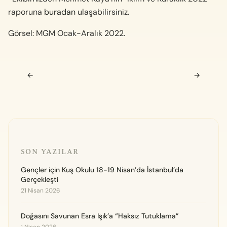
raporuna
buradan
ulaşabilirsiniz.
Görsel: MGM Ocak-Aralık 2022.
Navigasyon sonrası
←
→
SON YAZILAR
Gençler için Kuş Okulu 18-19 Nisan’da İstanbul’da
Gerçekleşti
21 Nisan 2026
Doğasını Savunan Esra Işık’a “Haksız Tutuklama”
1 Nisan 2026