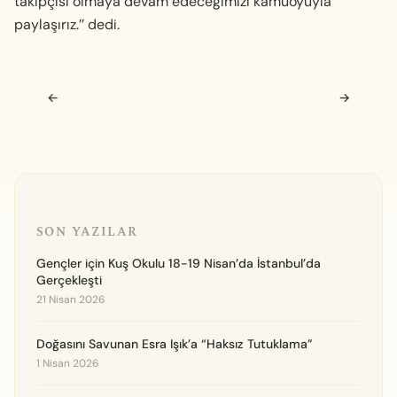
takipçisi olmaya devam edeceğimizi kamuoyuyla
paylaşırız.’’ dedi.
Navigasyon sonrası
←
→
SON YAZILAR
Gençler için Kuş Okulu 18-19 Nisan’da İstanbul’da
Gerçekleşti
21 Nisan 2026
Doğasını Savunan Esra Işık’a “Haksız Tutuklama”
1 Nisan 2026