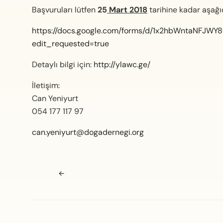
Başvuruları lütfen
25
Mart 2018
tarihine kadar aşağı
https://docs.google.com/forms/d/1x2hbWntaNFJWY
edit_requested=true
Detaylı bilgi için:
http://ylawc.ge/
İletişim:
Can Yeniyurt
054 177 117 97
can.yeniyurt@dogadernegi.org
Navigasyon sonrası
←