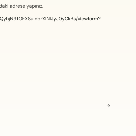
daki adrese yapınız.
8QyhjN9TOFXSulnbrXlNlJyJ0yCkBs/viewform?
→