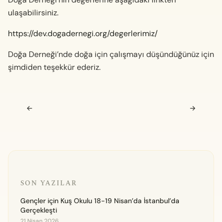
ulaşabilirsiniz.
https://dev.dogadernegi.org/degerlerimiz/
Doğa Derneği’nde doğa için çalışmayı düşündüğünüz için
şimdiden teşekkür ederiz.
Navigasyon sonrası
←
→
SON YAZILAR
Gençler için Kuş Okulu 18-19 Nisan’da İstanbul’da
Gerçekleşti
21 Nisan 2026