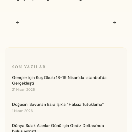
Navigasyon sonrası
←
→
SON YAZILAR
Gençler için Kuş Okulu 18-19 Nisan’da İstanbul’da
Gerçekleşti
21 Nisan 2026
Doğasını Savunan Esra Işık’a “Haksız Tutuklama”
1 Nisan 2026
Dünya Sulak Alanlar Günü için Gediz Deltası’nda
buluşuyoruz!