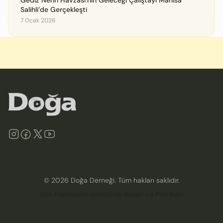
Gediz Nehri Havzası’nın Geleceği Çalıştayı Manisa
Salihli’de Gerçekleşti
7 Ocak 2026
©
2026
Doğa Derneği. Tüm hakları saklıdır.
Site Haritası
İletişim
Gizlilik İlkeleri ve Politikası