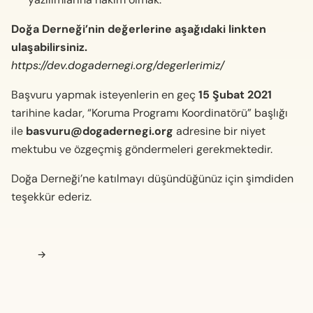
Doğa Derneği’nin değerlerine aşağıdaki linkten
ulaşabilirsiniz.
https://dev.dogadernegi.org/degerlerimiz/
Başvuru yapmak isteyenlerin en geç
15 Şubat 2021
tarihine kadar, “Koruma Programı Koordinatörü” başlığı
ile
basvuru@dogadernegi.org
adresine bir niyet
mektubu ve özgeçmiş göndermeleri gerekmektedir.
Doğa Derneği’ne katılmayı düşündüğünüz için şimdiden
teşekkür ederiz.
Navigasyon sonrası
→