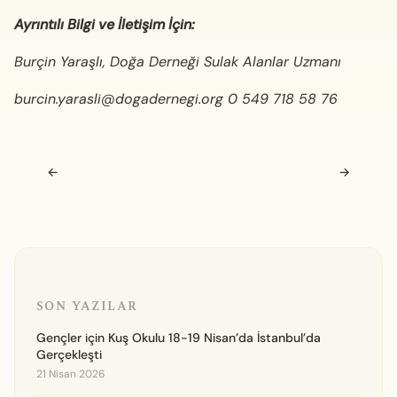
Ayrıntılı Bilgi ve İletişim İçin:
Burçin Yaraşlı, Doğa Derneği Sulak Alanlar Uzmanı
burcin.yarasli@dogadernegi.org
0 549 718 58 76
Navigasyon sonrası
←
→
SON YAZILAR
Gençler için Kuş Okulu 18-19 Nisan’da İstanbul’da
Gerçekleşti
21 Nisan 2026