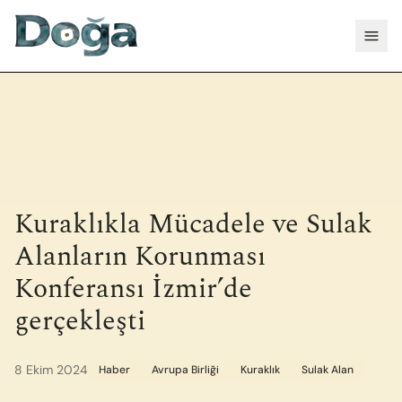
İçeriğe geç
Menü
Kuraklıkla Mücadele ve Sulak
Alanların Korunması
Konferansı İzmir’de
gerçekleşti
8 Ekim 2024
Haber
Avrupa Birliği
Kuraklık
Sulak Alan