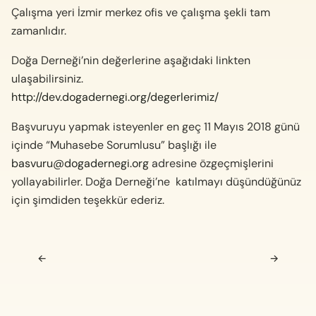
Çalışma yeri İzmir merkez ofis ve çalışma şekli tam
zamanlıdır.
Doğa Derneği’nin değerlerine aşağıdaki linkten
ulaşabilirsiniz.
http://dev.dogadernegi.org/degerlerimiz/
Başvuruyu yapmak isteyenler en geç 11 Mayıs 2018 günü
içinde “Muhasebe Sorumlusu” başlığı ile
basvuru@dogadernegi.org
adresine özgeçmişlerini
yollayabilirler. Doğa Derneği’ne katılmayı düşündüğünüz
için şimdiden teşekkür ederiz.
Navigasyon sonrası
←
→