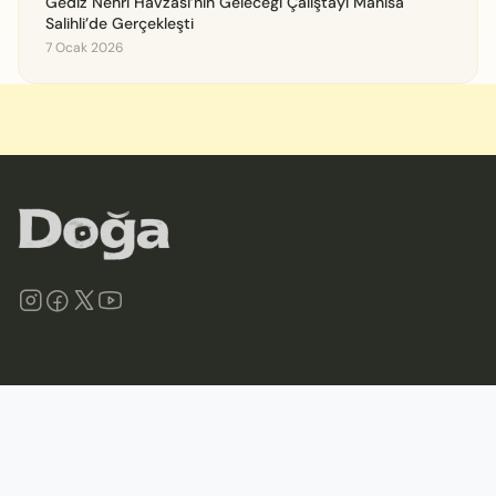
Gediz Nehri Havzası’nın Geleceği Çalıştayı Manisa
Salihli’de Gerçekleşti
7 Ocak 2026
©
2026
Doğa Derneği. Tüm hakları saklıdır.
Site Haritası
İletişim
Gizlilik İlkeleri ve Politikası