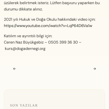
üzülerek belirtmek isteriz. Lütfen başvuru yaparken bu
durumu dikkate alınız.
2021 yılı Hukuk ve Doğa Okulu hakkındaki video için:
https://www.youtube.com/watch?v=LqP64D6Va1w
Katılım ve ayrıntılı bilgi için:
Ceren Naz Büyükgebiz – 0505 399 36 30 –
kurs@dogadernegi.org
Navigasyon sonrası
←
→
SON YAZILAR