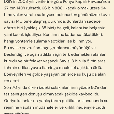
DSİ’nin 2008 yılı verilerine göre Konya Kapalı Havzası’nda
27 bin 140’ı ruhsatlı, 66 bin 808’i kaçak olmak üzere 94
bine yakın yeraltı su kuyusu bulunurken günümüzde kuyu
sayısı 140 bine ulaşmış durumda. Bunlardan sadece
dörtte biri (yaklaşık 35 bini) belgeli, kalanı ise belgesiz
yani kaçak işletiliyor. Bunların ne kadar su tükettikleri,
hangi yöntemle sulama yaptıkları ise bilinmiyor.
Bu ay ise yavru flamingo gruplarının büyüdüğü ve
beslendiği ve uçamadıkları için terk edemekleri alanlar
kurudu ve bir felaket yaşandı. Sayısı 3 bin ila 5 bin arası
tahmin edilen yavru flamingo maalesef açlıktan öldü.
Ebeveynleri ve gölde yaşayan binlerce su kuşu da alanı
terk etti.
Son 70 yılda ülkemizdeki sulak alanların yüzde 60’ından
fazlasını geri dönüşü olmayacak şekilde kaybedildi.
Geriye kalanlar da yanlış tarım politikaları sonucunda su
rejimine yapılan müdahaleler ve kirlilik nedeniyle ciddi
zarar görüyor.