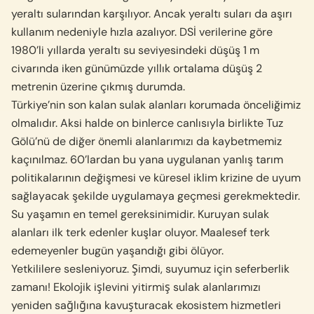
yeraltı sularından karşılıyor. Ancak yeraltı suları da aşırı
kullanım nedeniyle hızla azalıyor. DSİ verilerine göre
1980’li yıllarda yeraltı su seviyesindeki düşüş 1 m
civarında iken günümüzde yıllık ortalama düşüş 2
metrenin üzerine çıkmış durumda.
Türkiye’nin son kalan sulak alanları korumada önceliğimiz
olmalıdır. Aksi halde on binlerce canlısıyla birlikte Tuz
Gölü’nü de diğer önemli alanlarımızı da kaybetmemiz
kaçınılmaz. 60’lardan bu yana uygulanan yanlış tarım
politikalarının değişmesi ve küresel iklim krizine de uyum
sağlayacak şekilde uygulamaya geçmesi gerekmektedir.
Su yaşamın en temel gereksinimidir. Kuruyan sulak
alanları ilk terk edenler kuşlar oluyor. Maalesef terk
edemeyenler bugün yaşandığı gibi ölüyor.
Yetkililere sesleniyoruz. Şimdi, suyumuz için seferberlik
zamanı! Ekolojik işlevini yitirmiş sulak alanlarımızı
yeniden sağlığına kavuşturacak ekosistem hizmetleri