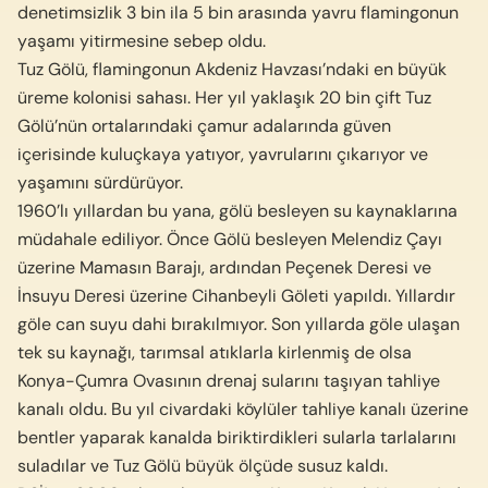
denetimsizlik 3 bin ila 5 bin arasında yavru flamingonun
yaşamı yitirmesine sebep oldu.
Tuz Gölü, flamingonun Akdeniz Havzası’ndaki en büyük
üreme kolonisi sahası. Her yıl yaklaşık 20 bin çift Tuz
Gölü’nün ortalarındaki çamur adalarında güven
içerisinde kuluçkaya yatıyor, yavrularını çıkarıyor ve
yaşamını sürdürüyor.
1960’lı yıllardan bu yana, gölü besleyen su kaynaklarına
müdahale ediliyor. Önce Gölü besleyen Melendiz Çayı
üzerine Mamasın Barajı, ardından Peçenek Deresi ve
İnsuyu Deresi üzerine Cihanbeyli Göleti yapıldı. Yıllardır
göle can suyu dahi bırakılmıyor. Son yıllarda göle ulaşan
tek su kaynağı, tarımsal atıklarla kirlenmiş de olsa
Konya-Çumra Ovasının drenaj sularını taşıyan tahliye
kanalı oldu. Bu yıl civardaki köylüler tahliye kanalı üzerine
bentler yaparak kanalda biriktirdikleri sularla tarlalarını
suladılar ve Tuz Gölü büyük ölçüde susuz kaldı.