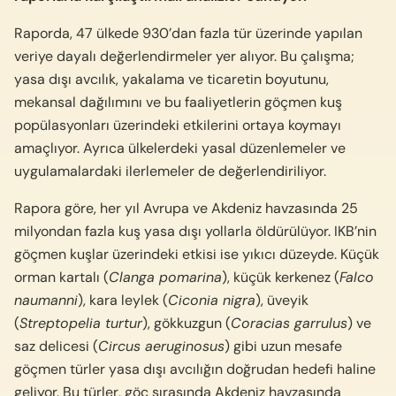
Raporda, 47 ülkede 930’dan fazla tür üzerinde yapılan
veriye dayalı değerlendirmeler yer alıyor. Bu çalışma;
yasa dışı avcılık, yakalama ve ticaretin boyutunu,
mekansal dağılımını ve bu faaliyetlerin göçmen kuş
popülasyonları üzerindeki etkilerini ortaya koymayı
amaçlıyor. Ayrıca ülkelerdeki yasal düzenlemeler ve
uygulamalardaki ilerlemeler de değerlendiriliyor.
Rapora göre, her yıl Avrupa ve Akdeniz havzasında 25
milyondan fazla kuş yasa dışı yollarla öldürülüyor. IKB’nin
göçmen kuşlar üzerindeki etkisi ise yıkıcı düzeyde. Küçük
orman kartalı (
Clanga pomarina
), küçük kerkenez (
Falco
naumanni
), kara leylek (
Ciconia nigra
), üveyik
(
Streptopelia turtur
), gökkuzgun (
Coracias garrulus
) ve
saz delicesi (
Circus aeruginosus
) gibi uzun mesafe
göçmen türler yasa dışı avcılığın doğrudan hedefi haline
geliyor. Bu türler, göç sırasında Akdeniz havzasında