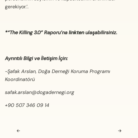
gerekiyor.’.
*“The Killing 3.0” Raporu’na
linkten
ulaşabilirsiniz.
Ayrıntılı Bilgi ve İletişim İçin:
-Şafak Arslan, Doğa Derneği Koruma Programı
Koordinatörü
safak.arslan@dogadernegi.org
+90 507 346 09 14
Navigasyon sonrası
←
→