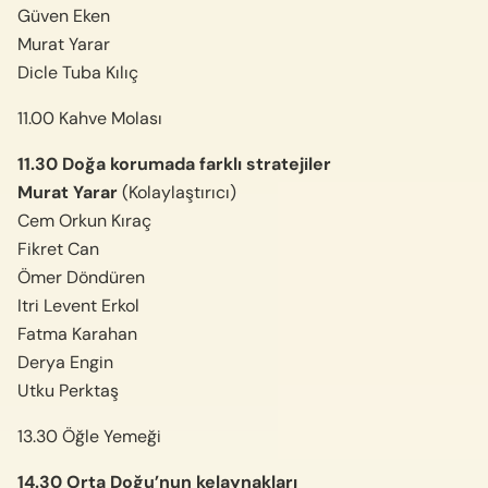
Güven Eken
Murat Yarar
Dicle Tuba Kılıç
11.00 Kahve Molası
11.30 Doğa korumada farklı stratejiler
Murat Yarar
(Kolaylaştırıcı)
Cem Orkun Kıraç
Fikret Can
Ömer Döndüren
Itri Levent Erkol
Fatma Karahan
Derya Engin
Utku Perktaş
13.30 Öğle Yemeği
14.30 Orta Doğu’nun kelaynakları