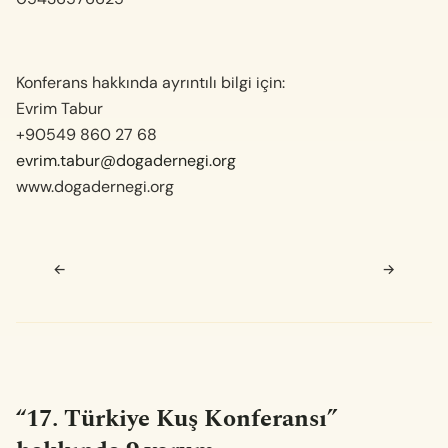
Konferans hakkında ayrıntılı bilgi için:
Evrim Tabur
+90549 860 27 68
evrim.tabur@dogadernegi.org
www.dogadernegi.org
Navigasyon sonrası
←
→
“
17. Türkiye Kuş Konferansı
”