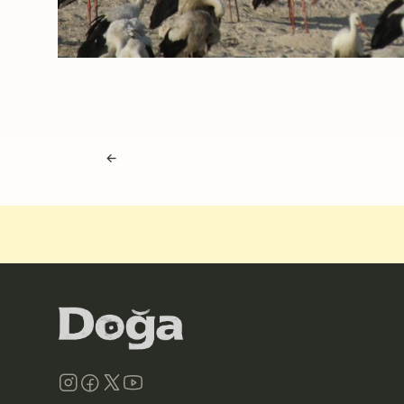
Navigasyon sonrası
←