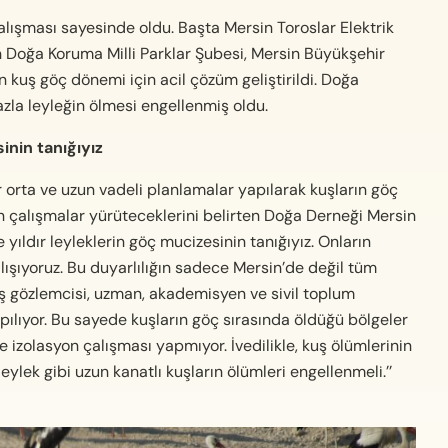
lışması sayesinde oldu. Başta Mersin Toroslar Elektrik
sin Doğa Koruma Milli Parklar Şubesi, Mersin Büyükşehir
n kuş göç dönemi için acil çözüm geliştirildi. Doğa
azla leyleğin ölmesi engellenmiş oldu.
inin tanığıyız
orta ve uzun vadeli planlamalar yapılarak kuşların göç
in çalışmalar yürüteceklerini belirten Doğa Derneği Mersin
ıldır leyleklerin göç mucizesinin tanığıyız. Onların
lışıyoruz. Bu duyarlılığın sadece Mersin’de değil tüm
uş gözlemcisi, uzman, akademisyen ve sivil toplum
apılıyor. Bu sayede kuşların göç sırasında öldüğü bölgeler
ce izolasyon çalışması yapmıyor. İvedilikle, kuş ölümlerinin
eylek gibi uzun kanatlı kuşların ölümleri engellenmeli.’’