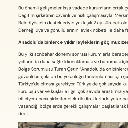
Bu önemli gelişmeler kısa vadede kurumların ortak ça
Dağıtım şirketinin özverili ve hızlı çalışmasıyla, Mer
Belediyesinin destekleriyle yaklaşık 2 ay sürecek ola
Derneği üye ve gönüllülerinin leylek nöbeti ile daha f
Anadolu’da binlerce yıldır leyleklerin göç mucizes
Bu yılki sonbahar dönemi sonrası kurumlarla beraber 
yollarında daha sağlıklı konaklaması ve barınması iç
Bölge Sorumlusu Turan Çetin ”Anadolu’da on binlerce y
güvenli bir şekilde bu yolculuğu tamamlaması için ça
Türkiye’de olması gerekiyor. Türkiye’de çok sayıda k
kuruluşu var ve kuşlarla ilgili çok sayıda araştırma y
biliniyor ancak şirketler elektrik direklerinde yeterin
yaşandığı bölgelerde gerekli çalışmalar başlatılarak l
dedi.