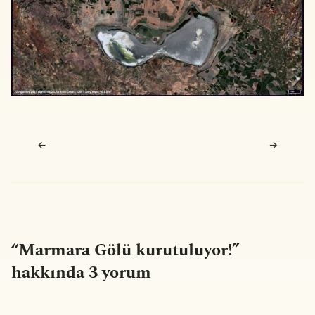
Navigasyon sonrası
←
→
“
Marmara Gölü kurutuluyor!
”
hakkında 3 yorum