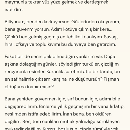
maymunla tekrar yüz yüze gelmek ve dertleşmek
isterdim:
Biliyorum, benden korkuyorsun. Gözlerinden okuyorum,
bana güvenmiyorsun. Adım kötüye çıkmış bir kere…
Çünkü ben gelmiş geçmiş en tehlikeli canlıyım. Savaşı,
hırsı, öfkeyi ve toplu kıyımı bu dünyaya ben getirdim.
Fakat bir de senin pek bilmediğin yanlarım var. Doğa
aşkına dolaştığım günler, söylediğim türküler, çizdiğim
rengârenk resimler. Karanlık suretimi atıp bir tarafa, bu
en saf halimle çıksam karşına, ne düşünürsün? Pişman
olduğuma inanır mısın?
Bana yeniden güvenmen için, sırf bunun için, adımı bile
değiştirebilirim. Binlerce yıllık geçmişimi bir yana fırlatıp,
neslimden istifa edebilirim. İnan bana, ben öldüren
değilim. Ben, tüm canlıları mutlak yalnızlığa sürükleyen
muktedir değilim. Kırmızı boşluğun içinde tümüyle yok