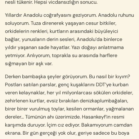
nesli tükenir. Hepsi vicdansızlığın sonucu.
Yıllardır Anadolu coğrafyasını geziyorum. Anadolu ruhunu
soluyorum. Tuza direnerek yaşayan cesur bitkiler,
orkidelerin renkleri, kurtların arasındaki büyüleyici
bağlar, yunusların derin sesleri, Anadolu’da binlerce
yıldır yaşanan sade hayatlar. Yazı doğayı anlatmama
yetmiyor. Anlıyorum, toprakla su arasında harflere
sığmayan bir aşk var.
Derken bambaşka şeyler görüyorum. Bu nasıl bir kıyım?
Postları satılan parslar, genç kuşaklarını DDT’ye kurban
veren kelaynaklar, her yıl milyonlarcası sökülen orkideler,
zehirlenen kurtlar, evsiz bırakılan denizkaplumbağaları,
birer birer vurulmuş toylar, kesilen ormanlar, yağmalanan
dereler… Tümünün ahı üzerimizde. Hasankeyf’in resmi
karşımda duruyor. İçim cız ediyor. Bakamıyorum camdan
ekrana. Bir gün gerçeği yok olur, geriye sadece bu boya