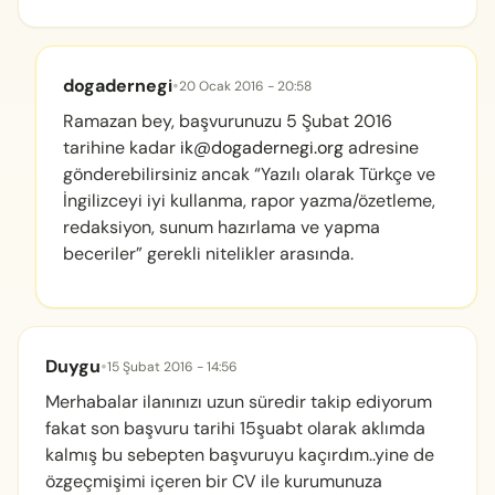
dogadernegi
•
20 Ocak 2016 - 20:58
Ramazan bey, başvurunuzu 5 Şubat 2016
tarihine kadar
ik@dogadernegi.org
adresine
gönderebilirsiniz ancak “Yazılı olarak Türkçe ve
İngilizceyi iyi kullanma, rapor yazma/özetleme,
redaksiyon, sunum hazırlama ve yapma
beceriler” gerekli nitelikler arasında.
Duygu
•
15 Şubat 2016 - 14:56
Merhabalar ilanınızı uzun süredir takip ediyorum
fakat son başvuru tarihi 15şuabt olarak aklımda
kalmış bu sebepten başvuruyu kaçırdım..yine de
özgeçmişimi içeren bir CV ile kurumunuza