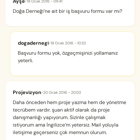
Ayşe
•
18 Ocak 2016 - 09:41
Doğa Derneği’ne ait bir iş başvuru formu var mı?
dogadernegi
•
18 Ocak 2016 - 10:32
Başvuru formu yok, özgeçmişinizi yollamanız
yeterli.
Projevizyon
•
20 Ocak 2016 - 20:03
Daha önceden hem proje yazma hem de yönetme
tecrübem vardır. şuan aktif olarak da proje
danışmanlığı yapıyorum. Sizinle çalışmak
istiyorum ama İngilizce’m yetersiz. Mail yoluyla
iletişime geçerseniz çok memnun olurum.