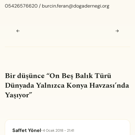
05426576620 /
burcin.feran@dogadernegi.org
Navigasyon sonrası
←
→
Bir düşünce “
On Beş Balık Türü
Dünyada Yalnızca Konya Havzası’nda
Yaşıyor
”
Saffet Yönel
•
4 Ocak 2018 - 21:41