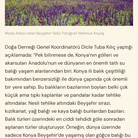
Mada Adası’ndan Beyşehir Gölü. Fotoğraf: Mahmut Koyaş
Doğa Derneği Genel Koordinatörü Dicle Tuba Kılıç yaptığı
açıklamada: “Pek bilinmese de, Konya’nın gölleri ve
akarsuları Anadolu’nun ve dünyanın en önemli tatlı su
balığı yaşam alanlarından biri. Konya ili balık çeşitliliği
bakımından benzersizliği ile dünya çapında çok önemli
bir yere sahip. Bu balıkların bazılarının boyları belki çok
küçük ama tıpkı kaplanlar ve pandalar kadar tehlike
altındalar. Nesli tehlike altındaki Beyşehir sirazı,
kızılkanat, yağ balığı ve kaya balığı bunlardan bazıları.
Balık türleri üzerindeki en ciddi tehdidi göle sonradan
aşılanan türler oluşturuyor. Örneğin, dünya üzerinde
sadece Konya Beyşehir’de yaşamış olan göğce balığı bu