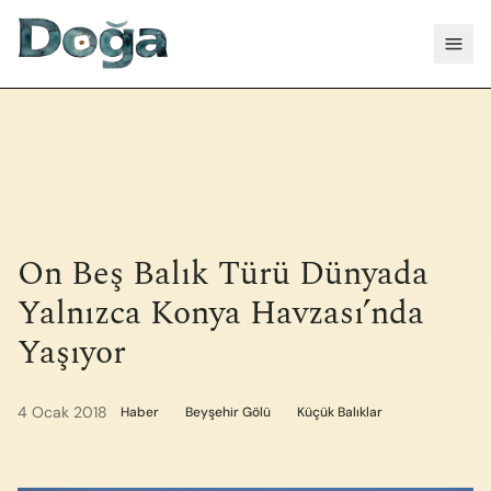
İçeriğe geç
Menü
On Beş Balık Türü Dünyada
Yalnızca Konya Havzası’nda
Yaşıyor
4 Ocak 2018
Haber
Beyşehir Gölü
Küçük Balıklar