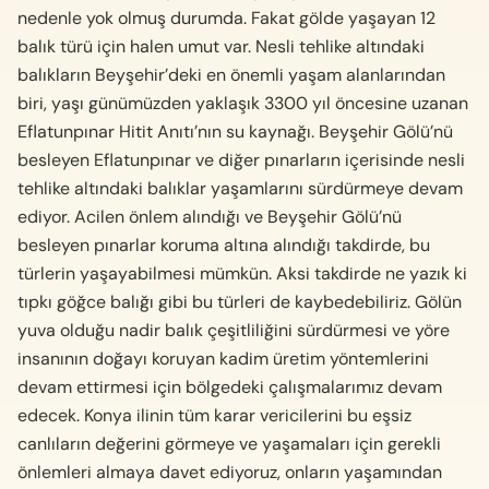
nedenle yok olmuş durumda. Fakat gölde yaşayan 12
balık türü için halen umut var. Nesli tehlike altındaki
balıkların Beyşehir’deki en önemli yaşam alanlarından
biri, yaşı günümüzden yaklaşık 3300 yıl öncesine uzanan
Eflatunpınar Hitit Anıtı’nın su kaynağı. Beyşehir Gölü’nü
besleyen Eflatunpınar ve diğer pınarların içerisinde nesli
tehlike altındaki balıklar yaşamlarını sürdürmeye devam
ediyor. Acilen önlem alındığı ve Beyşehir Gölü’nü
besleyen pınarlar koruma altına alındığı takdirde, bu
türlerin yaşayabilmesi mümkün. Aksi takdirde ne yazık ki
tıpkı göğce balığı gibi bu türleri de kaybedebiliriz. Gölün
yuva olduğu nadir balık çeşitliliğini sürdürmesi ve yöre
insanının doğayı koruyan kadim üretim yöntemlerini
devam ettirmesi için bölgedeki çalışmalarımız devam
edecek. Konya ilinin tüm karar vericilerini bu eşsiz
canlıların değerini görmeye ve yaşamaları için gerekli
önlemleri almaya davet ediyoruz, onların yaşamından