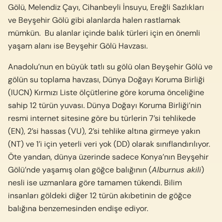
Gölü, Melendiz Çayı, Cihanbeyli İnsuyu, Ereğli Sazlıkları
ve Beyşehir Gölü gibi alanlarda halen rastlamak
mümkün. Bu alanlar içinde balık türleri için en önemli
yaşam alanı ise Beyşehir Gölü Havzası.
Anadolu’nun en büyük tatlı su gölü olan Beyşehir Gölü ve
gölün su toplama havzası, Dünya Doğayı Koruma Birliği
(IUCN) Kırmızı Liste ölçütlerine göre koruma önceliğine
sahip 12 türün yuvası. Dünya Doğayı Koruma Birliği’nin
resmi internet sitesine göre bu türlerin 7’si tehlikede
(EN), 2’si hassas (VU), 2’si tehlike altına girmeye yakın
(NT) ve 1’i için yeterli veri yok (DD) olarak sınıflandırılıyor.
Öte yandan, dünya üzerinde sadece Konya’nın Beyşehir
Gölü’nde yaşamış olan göğce balığının (
Alburnus akili
)
nesli ise uzmanlara göre tamamen tükendi. Bilim
insanları göldeki diğer 12 türün akıbetinin de göğce
balığına benzemesinden endişe ediyor.