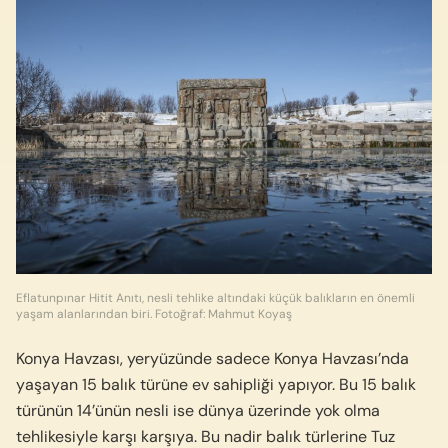
Eflatunpınar Hitit Anıtı, nesli tehlike altındaki küçük balıkların en önemli
yaşam alanlarından biri. Fotoğraf: Mahmut Koyaş
Konya Havzası, yeryüzünde sadece Konya Havzası’nda
yaşayan 15 balık türüne ev sahipliği yapıyor. Bu 15 balık
türünün 14’ünün nesli ise dünya üzerinde yok olma
tehlikesiyle karşı karşıya. Bu nadir balık türlerine Tuz