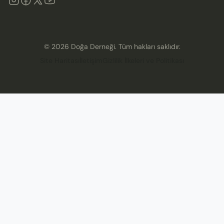
©
2026
Doğa Derneği. Tüm hakları saklıdır.
Site Haritası
İletişim
Gizlilik İlkeleri ve Politikası