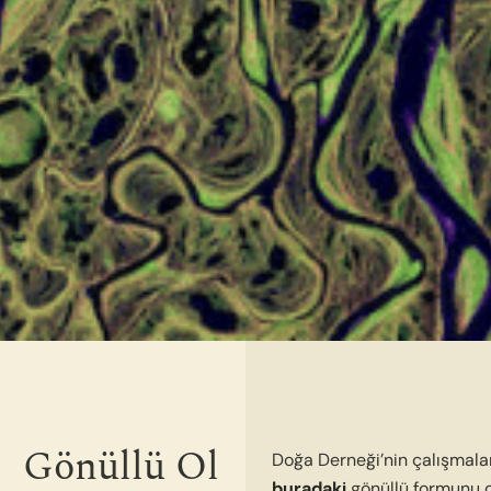
Gönüllü Ol
Doğa Derneği’nin çalışmaları
buradaki
gönüllü formunu d