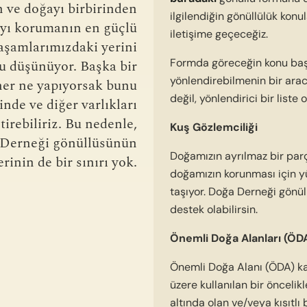
 ve doğayı birbirinden
ilgilendiğin gönüllülük kon
ayı korumanın en güçlü
iletişime geçeceğiz.
aşamlarımızdaki yerini
Formda göreceğin konu başlık
 düşünüyor. Başka bir
yönlendirebilmenin bir aracı
her ne yapıyorsak bunu
değil, yönlendirici bir liste 
nde ve diğer varlıkları
irebiliriz. Bu nedenle,
Kuş Gözlemciliği
Derneği gönüllüsünün
Doğamızın ayrılmaz bir parç
rinin de bir sınırı yok.
doğamızın korunması için y
taşıyor. Doğa Derneği gönül
destek olabilirsin.
Önemli Doğa Alanları (ÖD
Önemli Doğa Alanı (ÖDA) ka
üzere kullanılan bir öncelik
altında olan ve/veya kısıtlı 