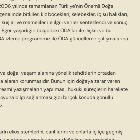
r. 2006 yılında tamamlanan Türkiye’nin Önemli Doğa
enelinde bitkiler, kız böcekleri, kelebekler, iç su balıkları,
 kuşlar ve memeliler ile ilgili veriler sentezlendi ve sonuç
ğer yaşadığın bölgedeki ÖDA’lar ile ilişkili ve bu
DA izleme programımız ile ÖDA güncelleme çalışmalarına
veya doğal yaşam alanına yönelik tehditlerin ortadan
eya alanın korunmasıdır. Bunun için doğaya zarar veren
resmi yazışmaların yapılması, hukuki süreçlerin harekete
oyuna bilgi sağlanması gibi birçok konuda gönüllü
z.
rin ekosistemlerini, canlılarını ve onlarla iç içe geçmiş
ı yaşatmayı amaçlayan bir doğa koruma projesidir.