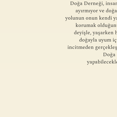
Doğa Derneği, insan
ayırmıyor ve doğ
yolunun onun kendi y
korumak olduğunu
deyişle, yaşarken 
doğayla uyum içi
incitmeden gerçekleşt
Doğa 
yapabilecekle