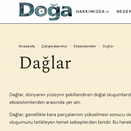
İçeriğe geç
HAKKIMIZDA
NEDEN
Anasayfa
»
Çalışmalarımız
»
Ekosistemler
»
Dağlar
Dağlar
Dağlar, dünyanın yüzeyini şekillendiren doğal oluşumlardan bi
ekosistemlerden arasında yer alır.
Dağlar, genellikle kara parçalarının yükselmesi sonucu olu
oluşumunu tetikleyen temel sebeplerden biridir. Bu hareket