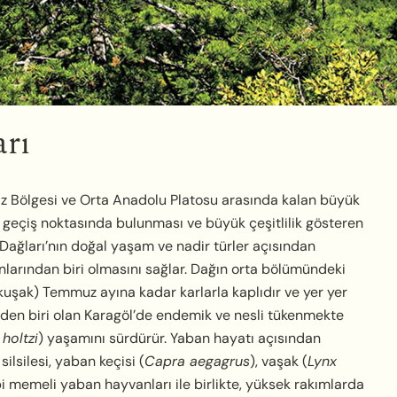
arı
iz Bölgesi ve Orta Anadolu Platosu arasında kalan büyük
nin geçiş noktasında bulunması ve büyük çeşitlilik gösteren
 Dağları’nın doğal yaşam ve nadir türler açısından
anlarından biri olmasını sağlar. Dağın orta bölümündeki
 kuşak) Temmuz ayına kadar karlarla kaplıdır ve yer yer
lerden biri olan Karagöl’de endemik ve nesli tükenmekte
holtzi
) yaşamını sürdürür. Yaban hayatı açısından
ilsilesi, yaban keçisi (
Capra aegagrus
), vaşak (
Lynx
bi memeli yaban hayvanları ile birlikte, yüksek rakımlarda