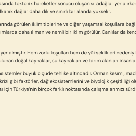
asında tektonik hareketler sonucu oluşan sıradağlar yer alırke
lkanik dağlar daha dik ve sınırlı bir alanda yükselir.
arında görülen iklim tiplerine ve diğer yaşamsal koşullara bağlı
ımlarda daha ılıman ve nemli bir iklim görülür. Canlılar da ken
er almıştır. Hem zorlu koşulları hem de yükseklikleri nedeniyle,
lunan doğal kaynaklar, su kaynakları ve tarım alanları insanla
stemler büyük ölçüde tehlike altındadır. Orman kesimi, madencil
im krizi gibi faktörler, dağ ekosistemlerini ve biyolojik çeşitlili
ı için Türkiye’nin birçok farklı noktasında çalışmalarımızı sür