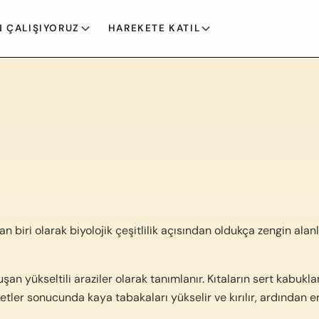
 ÇALIŞIYORUZ
HAREKETE KATIL
ri olarak biyolojik çeşitlilik açısından oldukça zengin alanlardı
şan yükseltili araziler olarak tanımlanır. Kıtaların sert kabukl
ler sonucunda kaya tabakaları yükselir ve kırılır, ardından ero