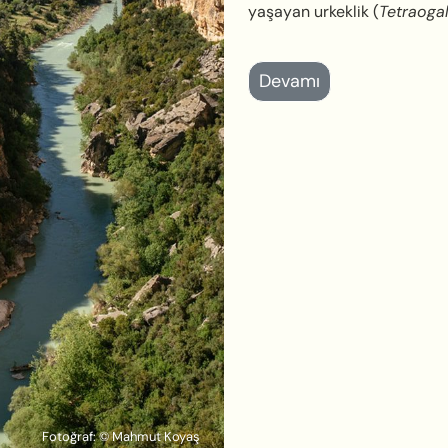
yaşayan urkeklik (
Tetraogal
Devamı
Fotoğraf: © Mahmut Koyaş