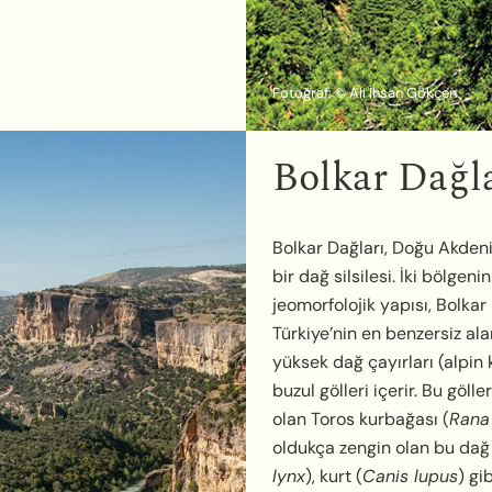
Fotoğraf: © Ali İhsan Gökçen
Bolkar Dağl
Bolkar Dağları, Doğu Akden
bir dağ silsilesi. İki bölge
jeomorfolojik yapısı, Bolkar
Türkiye’nin en benzersiz al
yüksek dağ çayırları (alpin
buzul gölleri içerir. Bu göl
olan Toros kurbağası (
Rana 
oldukça zengin olan bu dağ s
lynx
), kurt (
Canis lupus
) gi