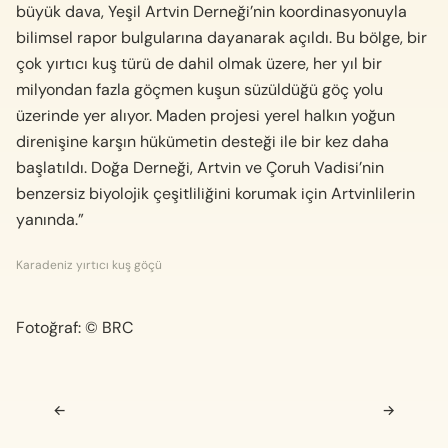
büyük dava, Yeşil Artvin Derneği’nin koordinasyonuyla
bilimsel rapor bulgularına dayanarak açıldı. Bu bölge, bir
çok yırtıcı kuş türü de dahil olmak üzere, her yıl bir
milyondan fazla göçmen kuşun süzüldüğü göç yolu
üzerinde yer alıyor. Maden projesi yerel halkın yoğun
direnişine karşın hükümetin desteği ile bir kez daha
başlatıldı. Doğa Derneği, Artvin ve Çoruh Vadisi’nin
benzersiz biyolojik çeşitliliğini korumak için Artvinlilerin
yanında.”
Karadeniz yırtıcı kuş göçü
Fotoğraf: © BRC
Navigasyon sonrası
←
→