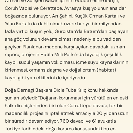
Orman ve Su İşleri Bakanlığı’nın reddetmesine karşın,
Çoruh Vadisi ve Cerattepe, Avrasya kuş yolunun ana dar
boğazında bulunuyor. Arı Şahini, Küçük Orman Kartalı ve
Yılan Kartalı da dahil olmak üzere her yıl bir milyondan
fazla yırtıcı kuşun yolu, Gürcistan’da Batum’dan başlayan
ana göç yolunun devamı olması nedeniyle bu vadiden
geçiyor. Planlanan madene karşı açılan davadaki uzman
raporu, projenin Hatila Milli Parkı’nda biyolojik çeşitlilik
kaybı, sucul yaşamın yok olması, içme suyu kaynaklarının
kirlenmesi, ormansızlaşma ve doğal ortam (habitat)
kaybı gibi yan etkilerini de içeriyordu.
Doğa Derneği Başkanı Dicle Tuba Kılıç konu hakkında
şunları söyledi: “Doğanın korunması için yürütülen en eski
halk direnişlerinden biri olan Cerrattepe davası, tek bir
madencilik projesini iptal etmek amacıyla 20 yıldan uzun
bir süredir devam ediyor. 760 davacı ve 61 avukatla
Türkiye tarihindeki doğa koruma konusundaki bu en