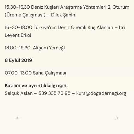
15.30-16.30 Deniz Kuşları Araştırma Yöntemleri 2. Oturum
(Üreme Çalışması) – Dilek Şahin
16-30-18.00 Türkiye’nin Deniz Önemli Kuş Alanları – Itri
Levent Erkol
18.00-19.30 Akşam Yemeği
8 Eylül 2019
07.00-13.00 Saha Çalışması
Katılım ve ayrıntılı bilgi için:
Selçuk Aslan – 539 335 76 95 –
kurs@dogadernegi.org
Navigasyon sonrası
←
→