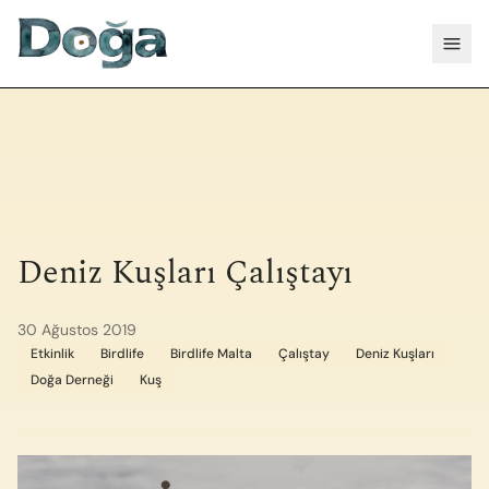
İçeriğe geç
Menü
Deniz Kuşları Çalıştayı
30 Ağustos 2019
Etkinlik
Birdlife
Birdlife Malta
Çalıştay
Deniz Kuşları
Doğa Derneği
Kuş