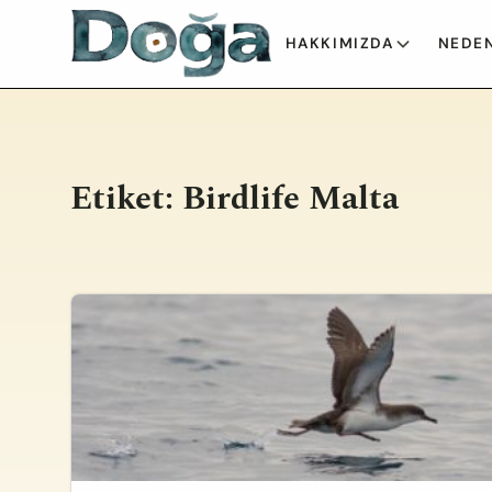
İçeriğe geç
HAKKIMIZDA
NEDEN
Etiket:
Birdlife Malta