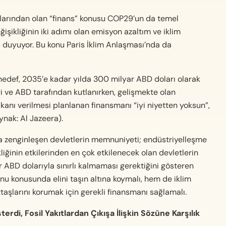
aklarından olan “finans” konusu COP29’un da temel
ğişikliğinin iki adımı olan emisyon azaltım ve iklim
ç duyuyor. Bu konu Paris İklim Anlaşması’nda da
hedef, 2035’e kadar yılda 300 milyar ABD doları olarak
i ve ABD tarafından kutlanırken, gelişmekte olan
akanı verilmesi planlanan finansmanı “iyi niyetten yoksun”,
ynak: Al Jazeera).
da zenginleşen devletlerin memnuniyeti; endüstriyelleşme
kliğinin etkilerinden en çok etkilenecek olan devletlerin
 ABD dolarıyla sınırlı kalmaması gerektiğini gösteren
nu konusunda elini taşın altına koymalı, hem de iklim
taşlarını korumak için gerekli finansmanı sağlamalı.
rdi, Fosil Yakıtlardan Çıkışa İlişkin Sözüne Karşılık