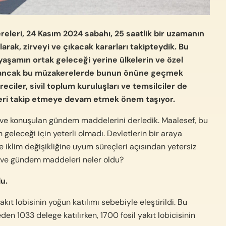
leri, 24 Kasım 2024 sabahı, 25 saatlik bir uzamanın
ak, zirveyi ve çıkacak kararları takipteydik. Bu
aşamın ortak geleceği yerine ülkelerin ve özel
yor ancak bu müzakerelerde bunun önüne geçmek
ciler, sivil toplum kuruluşları ve temsilciler de
leri takip etmeye devam etmek önem taşıyor.
 ve konuşulan gündem maddelerini derledik. Maalesef, bu
geleceği için yeterli olmadı. Devletlerin bir araya
 ve iklim değişikliğine uyum süreçleri açısından yetersiz
ar ve gündem maddeleri neler oldu?
u.
ıt lobisinin yoğun katılımı sebebiyle eleştirildi. Bu
den 1033 delege katılırken, 1700 fosil yakıt lobicisinin