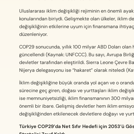
Uluslararası iklim değişikliği rejiminin en önemli ay
konularından biriydi. Gelişmekte olan ülkeler, iklim de
değişikliğinin etkilerine uyum için finansmana ihtiya
düzenleniyor.
COP29 sonucunda, yıllık 100 milyar ABD Doları olan 
güncellendi (Kaynak: UNFCCC). Bu sayı, Avrupa Birliğ
devletler tarafından eleştirildi. Sierra Leone Çevre B
Nijerya delegasyonu ise “hakaret” olarak niteledi (Ka
İklim değişikliğine büyük oranda yol açan ve o oran
sürecine geç giren, doğası ve yurttaşları iklim değişi
ise memnuniyetsizliği, iklim finansmanının 300 milyar
önemli bir ibare. Gelişmiş devletler hem iklim emisyo
değişikliğinden etkilenecek devletlere doğayı ve yurt
Türkiye COP29’da Net Sıfır Hedefi için 2053’ü Göste