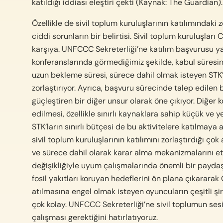
katıldığı iddiası eleştiri çekti (Kaynak: The Guardian).
Özellikle de sivil toplum kuruluşlarının katılımındaki
ciddi sorunların bir belirtisi. Sivil toplum kuruluşları 
karşıya. UNFCCC Sekreterliği’ne katılım başvurusu yap
konferanslarında görmediğimiz şekilde, kabul süresinin 
uzun bekleme süresi, sürece dahil olmak isteyen STK’l
zorlaştırıyor. Ayrıca, başvuru sürecinde talep edilen 
güçleştiren bir diğer unsur olarak öne çıkıyor. Diğer
edilmesi, özellikle sınırlı kaynaklara sahip küçük ve y
STK’ların sınırlı bütçesi de bu aktivitelere katılmaya
sivil toplum kuruluşlarının katılımını zorlaştırdığı çok 
ve sürece dahil olarak karar alma mekanizmalarını etk
değişikliğiyle uyum çalışmalarında önemli bir paydaş o
fosil yakıtları koruyan hedeflerini ön plana çıkararak
atılmasına engel olmak isteyen oyuncuların çeşitli şi
çok kolay. UNFCCC Sekreterliği’ne sivil toplumun ses
çalışması gerektiğini hatırlatıyoruz.