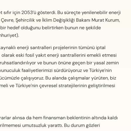
sıfır için 2053’ü gösterdi. Bu süreçte yenilenebilir enerji
evre, Şehircilik ve İklim Değişikliği Bakanı Murat Kurum,
n bir hedef olduğunu belirtirken bunun ne şekilde
mhuriyet).
kaynaklı enerji santralleri projelerinin tümünü iptal
larak eski fosil yakıt enerji santrallerini emekli etmesi
ruhsatlandırılıyor ve bunun önüne geçen bir yasal zemin
avunuculuk faaliyetlerimizi sürdürüyoruz ve Türkiye’nin
gücümüzle çalışıyoruz. Bu alanda çalışmalar yürüten, biz
lmeli ve Türkiye’nin çevresel stratejilerinin geliştirilmesi
arlar alınsa da hem finansman beklentinin altında kaldı
 verilmemesi umutsuzluk yarattı. Bu durum gözleri