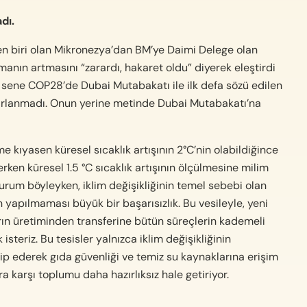
dı.
den biri olan Mikronezya’dan BM’ye Daimi Delege olan
anın artmasını “zarardı, hakaret oldu” diyerek eleştirdi
 sene COP28’de Dubai Mutabakatı ile ilk defa sözü edilen
rarlanmadı. Onun yerine metinde Dubai Mutabakatı’na
 kıyasen küresel sıcaklık artışının 2°C’nin olabildiğince
rken küresel 1.5 °C sıcaklık artışının ölçülmesine milim
Durum böyleyken, iklim değişikliğinin temel sebebi olan
 yapılmaması büyük bir başarısızlık. Bu vesileyle, yeni
ların üretiminden transferine bütün süreçlerin kademeli
steriz. Bu tesisler yalnızca iklim değişikliğinin
ip ederek gıda güvenliği ve temiz su kaynaklarına erişim
a karşı toplumu daha hazırlıksız hale getiriyor.