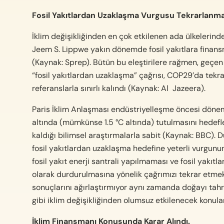
Fosil Yakıtlardan Uzaklaşma Vurgusu Tekrarlanma
İklim değişikliğinden en çok etkilenen ada ülkelerin
Jeem S. Lippwe yakın dönemde fosil yakıtlara finansm
(Kaynak: Sprep). Bütün bu eleştirilere rağmen, geçen
“fosil yakıtlardan uzaklaşma” çağrısı, COP29’da tek
referanslarla sınırlı kalındı (Kaynak: Al
Jazeera).
Paris İklim Anlaşması endüstriyelleşme öncesi döneme
altında (mümkünse 1.5 °C altında) tutulmasını hedefle
kaldığı bilimsel araştırmalarla sabit (Kaynak: BBC). 
fosil yakıtlardan uzaklaşma hedefine yeterli vurgunun
fosil yakıt enerji santrali yapılmaması ve fosil yakıt
olarak durdurulmasına yönelik çağrımızı tekrar etmek i
sonuçlarını ağırlaştırmıyor aynı zamanda doğayı tahr
gibi iklim değişikliğinden olumsuz etkilenecek konular
İklim Finansmanı Konusunda Karar Alındı.