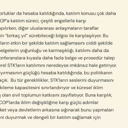
 zorluklar da hesaba katıldığında, katılım konusu çok daha
COP’a katılım süreci, çeşitli engellerle karşı
ılırken, diğer uluslararası anlaşmaların taraflar
“birkaç yıl” sürebileceği bilgisi ile karşılaşılıyor. Bu
arın etkin bir şekilde katılım sağlamasını ciddi şekilde
belgelerin yoğunluğu ve karmaşıklığı, katılımı daha da
 konferanslara kıyasla daha fazla belge ve prosedür talep
erel STK’ların katılımını neredeyse imkânsız hale getiriyor.
 ayırmasının güçlüğü hesaba katıldığında, bu politikanın
açık.
Bu tür gereklilikler, STK’ların seslerini duyurmasını
ileme kapasitesini sınırlandırıyor ve küresel iklim
lan sivil toplumun katkısını zayıflatıyor. Buna karşılık,
 COP’larda iklim değişikliğine karşı güçlü adımlar
rket veya devletlerin arkasına sığınarak bunu yapmaları
ini duyurmak ve dengeli bir katılım sağlamak için