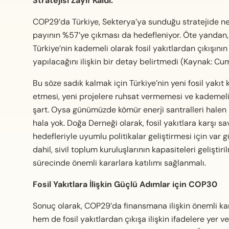
Stratejisi Zayıf Kaldı.
COP29’da Türkiye, Sekterya’ya sunduğu stratejide net 
payının %57’ye çıkması da hedefleniyor. Öte yandan, Ç
Türkiye’nin kademeli olarak fosil yakıtlardan çıkışını
yapılacağını ilişkin bir detay belirtmedi (Kaynak: Cu
Bu söze sadık kalmak için Türkiye’nin yeni fosil yakıt 
etmesi, yeni projelere ruhsat vermemesi ve kademeli o
şart. Oysa günümüzde kömür enerji santralleri halen 
hala yok. Doğa Derneği olarak, fosil yakıtlara karşı s
hedefleriyle uyumlu politikalar geliştirmesi için var 
dahil, sivil toplum kuruluşlarının kapasiteleri geliştiri
sürecinde önemli kararlara katılımı sağlanmalı.
Fosil Yakıtlara İlişkin Güçlü Adımlar için COP30
Sonuç olarak, COP29’da finansmana ilişkin önemli kar
hem de fosil yakıtlardan çıkışa ilişkin ifadelere yer