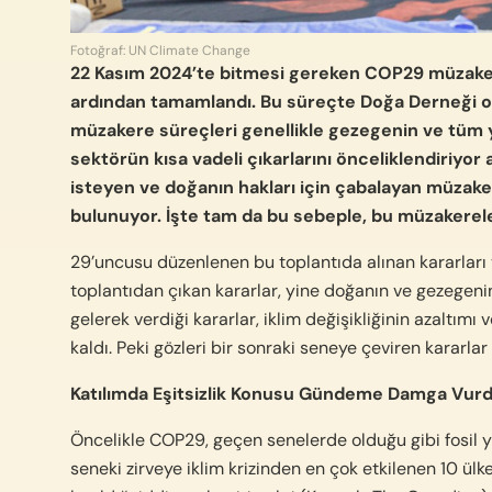
Fotoğraf: UN Climate Change
22 Kasım 2024’te bitmesi gereken COP29 müzakere
ardından tamamlandı. Bu süreçte Doğa Derneği olar
müzakere süreçleri genellikle gezegenin ve tüm y
sektörün kısa vadeli çıkarlarını önceliklendiri
isteyen ve doğanın hakları için çabalayan müzakere
bulunuyor. İşte tam da bu sebeple, bu müzakere
29’uncusu düzenlenen bu toplantıda alınan kararları
toplantıdan çıkan kararlar, yine doğanın ve gezegenin 
gelerek verdiği kararlar, iklim değişikliğinin azaltımı
kaldı. Peki gözleri bir sonraki seneye çeviren kararl
Katılımda Eşitsizlik Konusu Gündeme Damga Vurd
Öncelikle COP29, geçen senelerde olduğu gibi fosil yak
seneki zirveye iklim krizinden en çok etkilenen 10 ülke