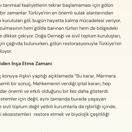
tarımsal faaliyetlerin tekrar başlamaması için gölün
 bir zamanlar Türkiye’nin en önemli sulak alanlarından
yle kurutulan göl, bugün hayatta kalma mücadelesi veriyor.
zulmasının hem gölde barınan türleri hem de bölgedeki
 dikkat çekiyor. Doğa Derneği ve sivil toplum kuruluşları,
in çağrıda bulunurken, gölün restorasyonuyla Türkiye’nin
luyor.
niden İnşa Etme Zamanı
ç konuya ilişkin yaptığı açıklamada “Bu karar, Marmara
mli bir sonuç. Mahkemenin verdiği iptal kararı, hep
ar önemli ve etkili olduğunu bir kez daha gösterdi.
sistemler için değil, aynı zamanda burada yaşayan
ivil toplum değil yetkili kurumlarla da işbirliği içinde,
ekosistemleri restore etmek ve biyolojik çeşitlil
iği