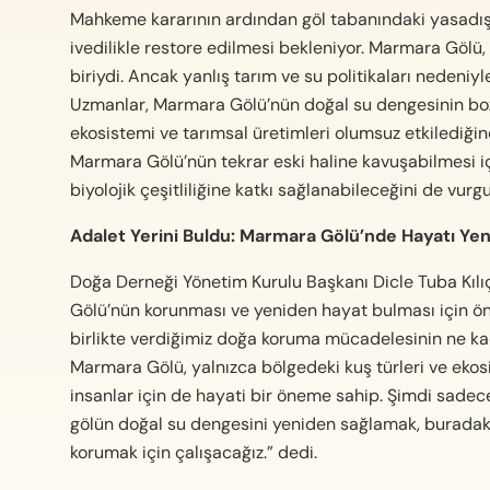
Mahkeme kararının ardından göl tabanındaki yasadışı 
ivedilikle restore edilmesi bekleniyor. Marmara Gölü,
biriydi. Ancak yanlış tarım ve su politikaları nedeni
Uzmanlar, Marmara Gölü’nün doğal su dengesinin bo
ekosistemi ve tarımsal üretimleri olumsuz etkilediğine
Marmara Gölü’nün tekrar eski haline kavuşabilmesi iç
biyolojik çeşitliliğine katkı sağlanabileceğini de vurgu
Adalet Yerini Buldu: Marmara Gölü’nde Hayatı Ye
Doğa Derneği Yönetim Kurulu Başkanı Dicle Tuba Kılı
Gölü’nün korunması ve yeniden hayat bulması için öne
birlikte verdiğimiz doğa koruma mücadelesinin ne kad
Marmara Gölü, yalnızca bölgedeki kuş türleri ve eko
insanlar için de hayati bir öneme sahip. Şimdi sadece s
gölün doğal su dengesini yeniden sağlamak, buradaki 
korumak için çalışacağız.” dedi.