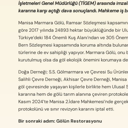
İşletmeleri Genel Müdürlüğü (TİGEM) arasında imzalan
kararına karşı açtığı dava sonuçlandı. Mahkeme iş birl
Manisa Marmara Gölü, Ramsar Sözleşmesi kapsamında
göre 2017 yılında 24893 hektar büyüklüğünde bir Ulus
Türkiye’deki 184 Önemli Kuş Alanı’ndan ve 305 Önemli
Bern Sözleşmesi kapsamında koruma altında bulunan ku
türlerine de ev sahipliği yapıyor. Marmara Gölü, onu 
kurutulmuş olsa da göl ekolojik önemini korumaya d
Doğa Derneği; S.S. Gölmarmara ve Çevresi Su Ürünler
Salihli Çevre Derneği, Akhisar Çevre Derneği, Manisa 
göl çevresinde yaşayan kişilerle birlikte hem Ulusal 
kararına hem de gölü tarım alanına çeviren protokole
Kasım 2024’te Manisa 2.İdare Mahkemesi’nde gerçekl
protokolünü ve sınır revizyon kararını iptal etti.
Bir sonraki adım: Gölün Restorasyonu