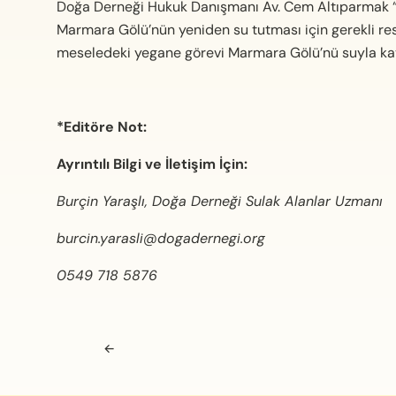
Doğa Derneği Hukuk Danışmanı Av. Cem Altıparmak “B
Marmara Gölü’nün yeniden su tutması için gerekli r
meseledeki yegane görevi Marmara Gölü’nü suyla kav
*Editöre Not:
Ayrıntılı Bilgi ve İletişim İçin:
Burçin Yaraşlı, Doğa Derneği Sulak Alanlar Uzmanı
burcin.yarasli@dogadernegi.org
0549 718 5876
Navigasyon sonrası
←