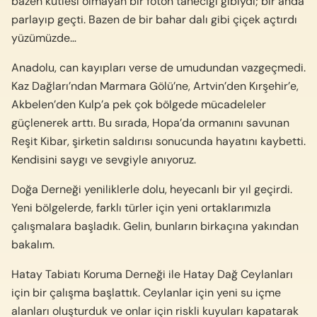
bazen kütlesi olmayan bir foton taneciği gibiydi; bir anda
parlayıp geçti. Bazen de bir bahar dalı gibi çiçek açtırdı
yüzümüzde…
Anadolu, can kayıpları verse de umudundan vazgeçmedi.
Kaz Dağları’ndan Marmara Gölü’ne, Artvin’den Kırşehir’e,
Akbelen’den Kulp’a pek çok bölgede mücadeleler
güçlenerek arttı. Bu sırada, Hopa’da ormanını savunan
Reşit Kibar, şirketin saldırısı sonucunda hayatını kaybetti.
Kendisini saygı ve sevgiyle anıyoruz.
Doğa Derneği yeniliklerle dolu, heyecanlı bir yıl geçirdi.
Yeni bölgelerde, farklı türler için yeni ortaklarımızla
çalışmalara başladık. Gelin, bunların birkaçına yakından
bakalım.
Hatay Tabiatı Koruma Derneği ile Hatay Dağ Ceylanları
için bir çalışma başlattık.
Ceylanlar için yeni su içme
alanları oluşturduk ve onlar için riskli kuyuları kapatarak