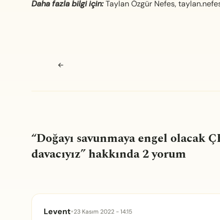
Daha fazla bilgi için:
Taylan Özgür Nefes,
taylan.nef
Navigasyon sonrası
←
“
Doğayı savunmaya engel olacak ÇE
davacıyız
” hakkında 2 yorum
Levent
•
23 Kasım 2022 - 14:15