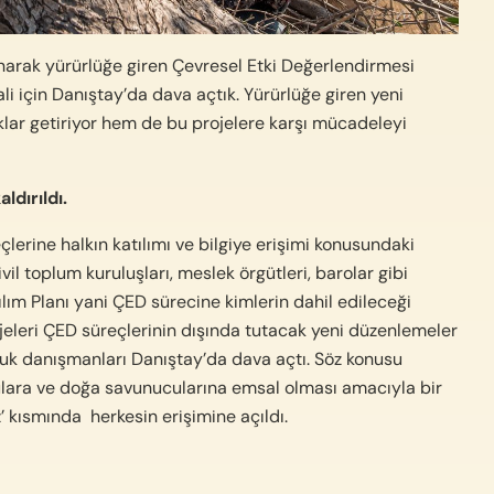
rak yürürlüğe giren Çevresel Etki Değerlendirmesi
li için Danıştay’da dava açtık. Yürürlüğe
giren yeni
lar getiriyor hem de bu projelere karşı mücadeleyi
dırıldı.
lerine halkın katılımı ve bilgiye erişimi konusundaki
l toplum kuruluşları, meslek örgütleri, barolar gibi
ılım Planı yani ÇED sürecine kimlerin dahil edileceği
Projeleri ÇED süreçlerinin dışında tutacak yeni düzenlemeler
kuk danışmanları Danıştay’da dava açtı.
Söz konusu
lara ve doğa savunucularına emsal olması amacıyla bir
z’ kısmında herkesin erişimine açıldı.