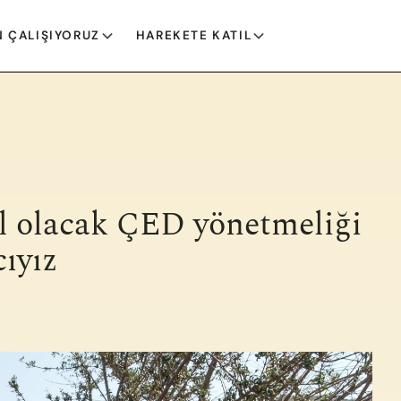
 ÇALIŞIYORUZ
HAREKETE KATIL
l olacak ÇED yönetmeliği
cıyız