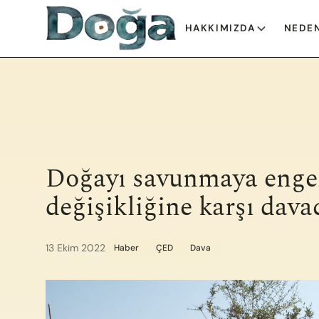
İçeriğe geç
HAKKIMIZDA
NEDEN
Doğayı savunmaya enge
değişikliğine karşı dava
13 Ekim 2022
Haber
ÇED
Dava