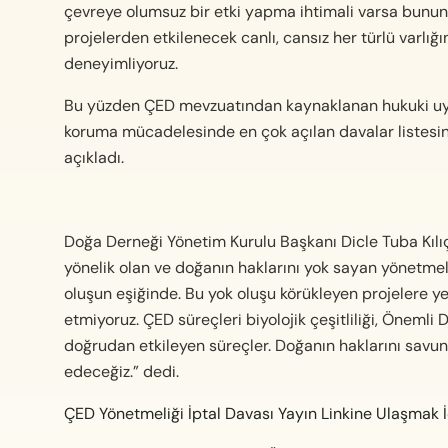
çevreye olumsuz bir etki yapma ihtimali varsa bunun i
projelerden etkilenecek canlı, cansız her türlü varlığı
deneyimliyoruz.
Bu yüzden ÇED mevzuatından kaynaklanan hukuki uyuş
koruma mücadelesinde en çok açılan davalar listesind
açıkladı.
Doğa Derneği Yönetim Kurulu Başkanı Dicle Tuba Kılıç 
yönelik olan ve doğanın haklarını yok sayan yönetmeli
oluşun eşiğinde. Bu yok oluşu körükleyen projelere y
etmiyoruz. ÇED süreçleri biyolojik çeşitliliği, Önemli 
doğrudan etkileyen süreçler. Doğanın haklarını savu
edeceğiz.” dedi.
ÇED Yönetmeliği İptal Davası Yayın Linkine Ulaşmak İ