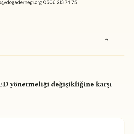
es@dogadernegi.org
0506 213 74 75
→
D yönetmeliği değişikliğine karşı