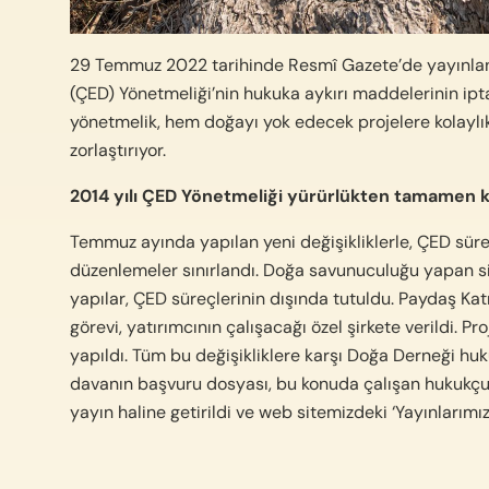
29 Temmuz 2022 tarihinde Resmî Gazete’de yayınlana
(ÇED) Yönetmeliği’nin hukuka aykırı maddelerinin ipta
yönetmelik, hem doğayı yok edecek projelere kolaylık
zorlaştırıyor.
2014 yılı ÇED Yönetmeliği yürürlükten tamamen kal
Temmuz ayında yapılan yeni değişikliklerle, ÇED süreç
düzenlemeler sınırlandı. Doğa savunuculuğu yapan sivi
yapılar, ÇED süreçlerinin dışında tutuldu. Paydaş Kat
görevi, yatırımcının çalışacağı özel şirkete verildi. 
yapıldı. Tüm bu değişikliklere karşı Doğa Derneği hu
davanın başvuru dosyası, bu konuda çalışan hukukçu
yayın haline getirildi ve web sitemizdeki ‘Yayınlarımı