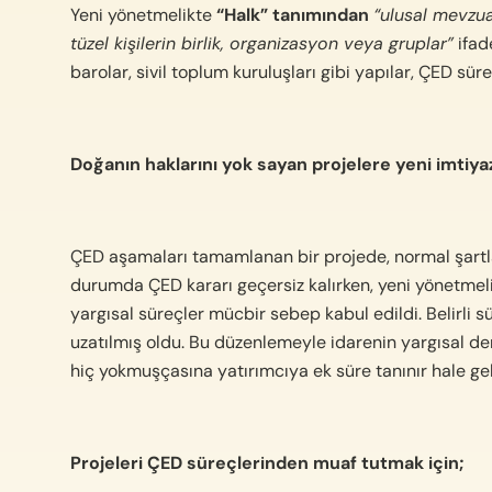
Yeni yönetmelikte
“Halk” tanımından
“ulusal mevzua
tüzel kişilerin birlik, organizasyon veya gruplar”
ifad
barolar, sivil toplum kuruluşları gibi yapılar, ÇED sür
Doğanın haklarını yok sayan projelere yeni imtiyaz
ÇED aşamaları tamamlanan bir projede, normal şartlar
durumda ÇED kararı geçersiz kalırken, yeni yönetmelik
yargısal süreçler mücbir sebep kabul edildi.
Belirli 
uzatılmış oldu.
Bu düzenlemeyle idarenin yargısal dene
hiç yokmuşçasına yatırımcıya ek süre tanınır hale gel
Projeleri ÇED süreçlerinden muaf tutmak için;