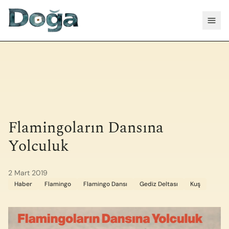
İçeriğe geç
Menü
Flamingoların Dansına
Yolculuk
2 Mart 2019
Haber
Flamingo
Flamingo Dansı
Gediz Deltası
Kuş