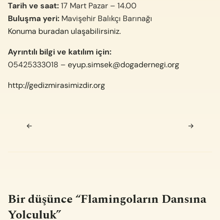
Tarih ve saat:
17 Mart Pazar – 14.00
Buluşma yeri:
Mavişehir Balıkçı Barınağı
Konuma buradan ulaşabilirsiniz.
Ayrıntılı bilgi ve katılım için:
05425333018 –
eyup.simsek@dogadernegi.org
http://gedizmirasimizdir.org
Navigasyon sonrası
←
→
Bir düşünce “
Flamingoların Dansına
Yolculuk
”