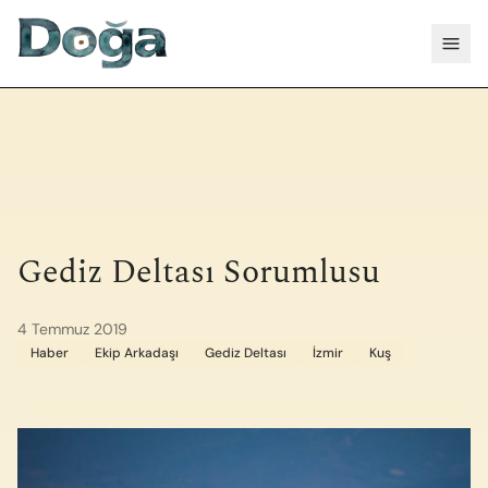
İçeriğe geç
Menü
Gediz Deltası Sorumlusu
4 Temmuz 2019
Haber
Ekip Arkadaşı
Gediz Deltası
İzmir
Kuş