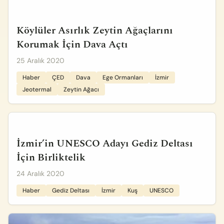
Köylüler Asırlık Zeytin Ağaçlarını
Korumak İçin Dava Açtı
25 Aralık 2020
Haber
ÇED
Dava
Ege Ormanları
İzmir
Jeotermal
Zeytin Ağacı
İzmir’in UNESCO Adayı Gediz Deltası
İçin Birliktelik
24 Aralık 2020
Haber
Gediz Deltası
İzmir
Kuş
UNESCO