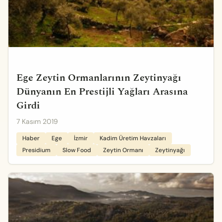
Ege Zeytin Ormanlarının Zeytinyağı
Dünyanın En Prestijli Yağları Arasına
Girdi
7 Kasım 2019
Haber
Ege
İzmir
Kadim Üretim Havzaları
Presidium
Slow Food
Zeytin Ormanı
Zeytinyağı