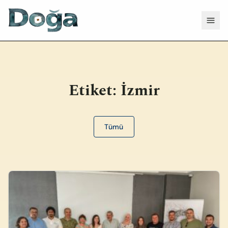
İçeriğe geç
Menü
Etiket:
İzmir
Tümü