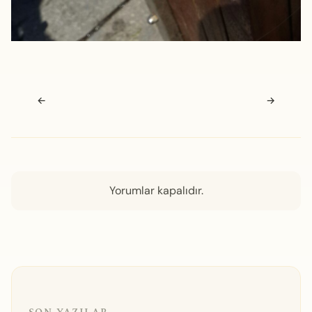
Navigasyon sonrası
←
→
Yorumlar kapalıdır.