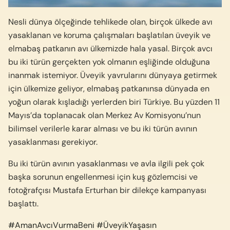
Nesli dünya ölçeğinde tehlikede olan, birçok ülkede avı
yasaklanan ve koruma çalışmaları başlatılan üveyik ve
elmabaş patkanın avı ülkemizde hala yasal. Birçok avcı
bu iki türün gerçekten yok olmanın eşliğinde olduğuna
inanmak istemiyor. Üveyik yavrularını dünyaya getirmek
için ülkemize geliyor, elmabaş patkanınsa dünyada en
yoğun olarak kışladığı yerlerden biri Türkiye. Bu yüzden 11
Mayıs’da toplanacak olan Merkez Av Komisyonu’nun
bilimsel verilerle karar alması ve bu iki türün avının
yasaklanması gerekiyor.
Bu iki türün avının yasaklanması ve avla ilgili pek çok
başka sorunun engellenmesi için kuş gözlemcisi ve
fotoğrafçısı Mustafa Erturhan bir dilekçe kampanyası
başlattı.
#
AmanAvcıVurmaBeni
#
ÜveyikYaşasın