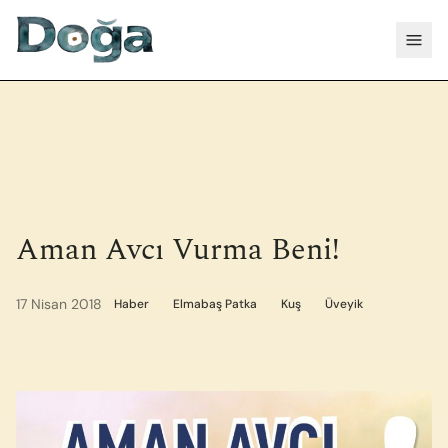
İçeriğe geç
Menü
Aman Avcı Vurma Beni!
17 Nisan 2018
Haber
Elmabaş Patka
Kuş
Üveyik