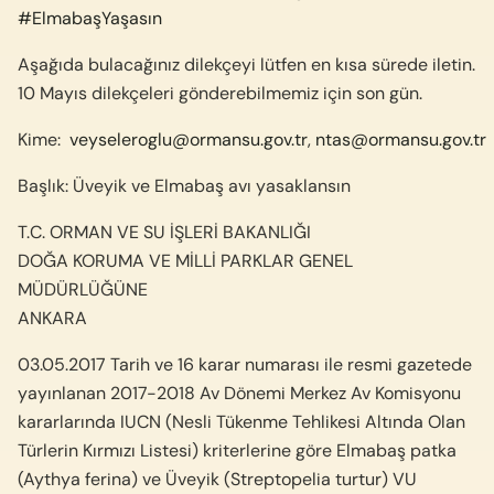
#
ElmabaşYaşasın
Aşağıda bulacağınız dilekçeyi lütfen en kısa sürede iletin.
10 Mayıs dilekçeleri gönderebilmemiz için son gün.
Kime:
veyseleroglu@ormansu.gov.tr
,
ntas@ormansu.gov.tr
Başlık: Üveyik ve Elmabaş avı yasaklansın
T.C. ORMAN VE SU İŞLERİ BAKANLIĞI
DOĞA KORUMA VE MİLLİ PARKLAR GENEL
MÜDÜRLÜĞÜNE
ANKARA
03.05.2017 Tarih ve 16 karar numarası ile resmi gazetede
yayınlanan 2017-2018 Av Dönemi Merkez Av Komisyonu
kararlarında IUCN (Nesli Tükenme Tehlikesi Altında Olan
Türlerin Kırmızı Listesi) kriterlerine göre Elmabaş patka
(Aythya ferina) ve Üveyik (Streptopelia turtur) VU