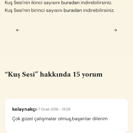
Kuş Sesi’nin ikinci sayısını
buradan
indirebilirsiniz.
Kuş Sesi’nin birinci sayısını
buradan
indirebilirsiniz.
Navigasyon sonrası
←
→
“
Kuş Sesi
” hakkında 15 yorum
kelaynakçı
•
7 Ocak 2016 - 19:59
Çok güzel çalışmalar olmuş,başarılar dilerim