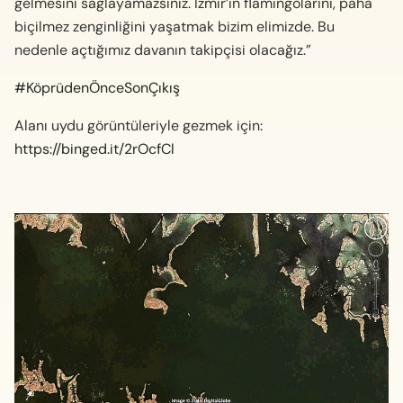
gelmesini sağlayamazsınız. İzmir’in flamingolarını, paha
biçilmez zenginliğini yaşatmak bizim elimizde. Bu
nedenle açtığımız davanın takipçisi olacağız.”
#KöprüdenÖnceSonÇıkış
Alanı uydu görüntüleriyle gezmek için:
https://binged.it/2rOcfCl