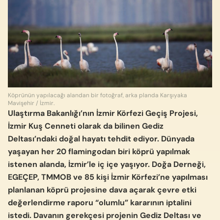
Köprünün yapılacağı alandan bir fotoğraf, arka planda Karşıyaka
Mavişehir / İzmir.
Ulaştırma Bakanlığı’nın İzmir Körfezi Geçiş Projesi,
İzmir Kuş Cenneti olarak da bilinen Gediz
Deltası’ndaki doğal hayatı tehdit ediyor. Dünyada
yaşayan her 20 flamingodan biri köprü yapılmak
istenen alanda, İzmir’le iç içe yaşıyor. Doğa Derneği,
EGEÇEP, TMMOB ve 85 kişi İzmir Körfezi’ne yapılması
planlanan köprü projesine dava açarak çevre etki
değerlendirme raporu “olumlu” kararının iptalini
istedi. Davanın gerekçesi projenin Gediz Deltası ve