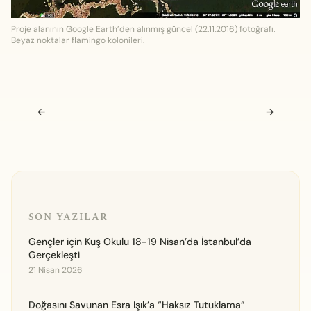
Proje alanının Google Earth’den alınmış güncel (22.11.2016) fotoğrafı.
Beyaz noktalar flamingo kolonileri.
Navigasyon sonrası
←
→
SON YAZILAR
Gençler için Kuş Okulu 18-19 Nisan’da İstanbul’da
Gerçekleşti
21 Nisan 2026
Doğasını Savunan Esra Işık’a “Haksız Tutuklama”