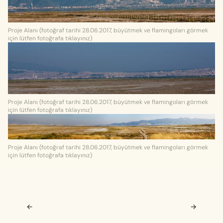
Proje Alanı (fotoğraf tarihi 28.06.2017, büyütmek ve flamingoları görmek
için lütfen fotoğrafa tıklayınız)
Proje Alanı (fotoğraf tarihi 28.06.2017, büyütmek ve flamingoları görmek
için lütfen fotoğrafa tıklayınız)
Proje Alanı (fotoğraf tarihi 28.06.2017, büyütmek ve flamingoları görmek
için lütfen fotoğrafa tıklayınız)
Navigasyon sonrası
←
→