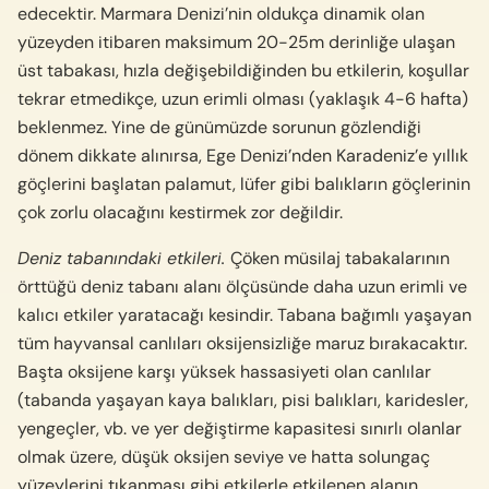
edecektir. Marmara Denizi’nin oldukça dinamik olan
yüzeyden itibaren maksimum 20-25m derinliğe ulaşan
üst tabakası, hızla değişebildiğinden bu etkilerin, koşullar
tekrar etmedikçe, uzun erimli olması (yaklaşık 4-6 hafta)
beklenmez. Yine de günümüzde sorunun gözlendiği
dönem dikkate alınırsa, Ege Denizi’nden Karadeniz’e yıllık
göçlerini başlatan palamut, lüfer gibi balıkların göçlerinin
çok zorlu olacağını kestirmek zor değildir.
Deniz tabanındaki etkileri.
Çöken müsilaj tabakalarının
örttüğü deniz tabanı alanı ölçüsünde daha uzun erimli ve
kalıcı etkiler yaratacağı kesindir. Tabana bağımlı yaşayan
tüm hayvansal canlıları oksijensizliğe maruz bırakacaktır.
Başta oksijene karşı yüksek hassasiyeti olan canlılar
(tabanda yaşayan kaya balıkları, pisi balıkları, karidesler,
yengeçler, vb. ve yer değiştirme kapasitesi sınırlı olanlar
olmak üzere, düşük oksijen seviye ve hatta solungaç
yüzeylerini tıkanması gibi etkilerle etkilenen alanın