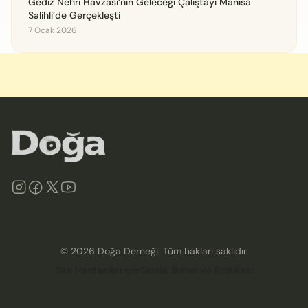
Gediz Nehri Havzası’nın Geleceği Çalıştayı Manisa
Salihli’de Gerçekleşti
7 Ocak 2026
©
2026
Doğa Derneği. Tüm hakları saklıdır.
Site Haritası
İletişim
Gizlilik İlkeleri ve Politikası