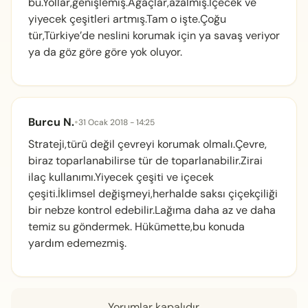
bu.Yollar,genişlemiş.Ağaçlar,azalmış.İçecek ve
yiyecek çeşitleri artmış.Tam o işte.Çoğu
tür,Türkiye’de neslini korumak için ya savaş veriyor
ya da göz göre göre yok oluyor.
Burcu N.
•
31 Ocak 2018 - 14:25
Strateji,türü değil çevreyi korumak olmalı.Çevre,
biraz toparlanabilirse tür de toparlanabilir.Zirai
ilaç kullanımı.Yiyecek çeşiti ve içecek
çeşiti.İklimsel değişmeyi,herhalde saksı çiçekçiliği
bir nebze kontrol edebilir.Lağıma daha az ve daha
temiz su göndermek. Hükümette,bu konuda
yardım edemezmiş.
Yorumlar kapalıdır.