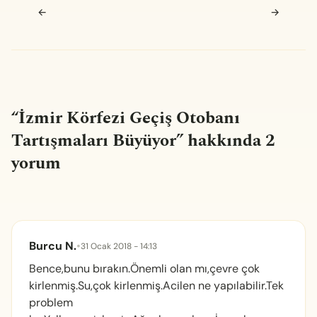
Navigasyon sonrası
←
→
“
İzmir Körfezi Geçiş Otobanı
Tartışmaları Büyüyor
” hakkında 2
yorum
Burcu N.
•
31 Ocak 2018 - 14:13
Bence,bunu bırakın.Önemli olan mı,çevre çok
kirlenmiş.Su,çok kirlenmiş.Acilen ne yapılabilir.Tek
problem