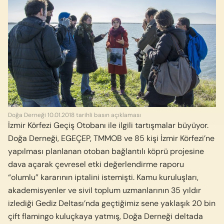
Doğa Derneği 10.01.2018 tarihli basın açıklaması
İzmir Körfezi Geçiş Otobanı ile ilgili tartışmalar büyüyor.
Doğa Derneği, EGEÇEP, TMMOB ve 85 kişi İzmir Körfezi’ne
yapılması planlanan otoban bağlantılı köprü projesine
dava açarak çevresel etki değerlendirme raporu
“olumlu” kararının iptalini istemişti. Kamu kuruluşları,
akademisyenler ve sivil toplum uzmanlarının 35 yıldır
izlediği Gediz Deltası’nda geçtiğimiz sene yaklaşık 20 bin
çift flamingo kuluçkaya yatmış, Doğa Derneği deltada