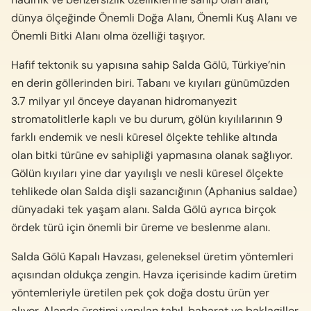
dünya ölçeğinde Önemli Doğa Alanı, Önemli Kuş Alanı ve
Önemli Bitki Alanı olma özelliği taşıyor.
Hafif tektonik su yapısına sahip Salda Gölü, Türkiye’nin
en derin göllerinden biri. Tabanı ve kıyıları günümüzden
3.7 milyar yıl önceye dayanan hidromanyezit
stromatolitlerle kaplı ve bu durum, gölün kıyılılarının 9
farklı endemik ve nesli küresel ölçekte tehlike altında
olan bitki türüne ev sahipliği yapmasına olanak sağlıyor.
Gölün kıyıları yine dar yayılışlı ve nesli küresel ölçekte
tehlikede olan Salda dişli sazancığının (Aphanius saldae)
dünyadaki tek yaşam alanı. Salda Gölü ayrıca birçok
ördek türü için önemli bir üreme ve beslenme alanı.
Salda Gölü Kapalı Havzası, geleneksel üretim yöntemleri
açısından oldukça zengin. Havza içerisinde kadim üretim
yöntemleriyle üretilen pek çok doğa dostu ürün yer
alıyor. Alanda üretimi yapılan tahıl, baharat ve baklagiller