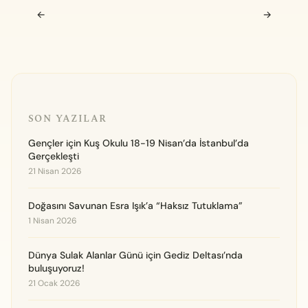
Navigasyon sonrası
←
→
SON YAZILAR
Gençler için Kuş Okulu 18-19 Nisan’da İstanbul’da
Gerçekleşti
21 Nisan 2026
Doğasını Savunan Esra Işık’a “Haksız Tutuklama”
1 Nisan 2026
Dünya Sulak Alanlar Günü için Gediz Deltası’nda
buluşuyoruz!
21 Ocak 2026