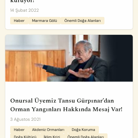
kuruyor!
14 Şubat 2022
Haber
Marmara Gölü
Önemli Doğa Alanları
Onursal Üyemiz Tansu Gürpınar’dan
Orman Yangınları Hakkında Mesaj Var!
3 Ağustos 2021
Haber
Akdeniz Ormanları
Doğa Koruma
Doğa Kültürü
İklim Krizi
Önemli Doğa Alanları