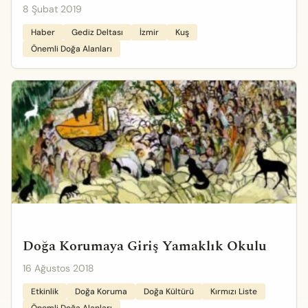
8 Şubat 2019
Haber
Gediz Deltası
İzmir
Kuş
Önemli Doğa Alanları
Doğa Korumaya Giriş Yamaklık Okulu
16 Ağustos 2018
Etkinlik
Doğa Koruma
Doğa Kültürü
Kırmızı Liste