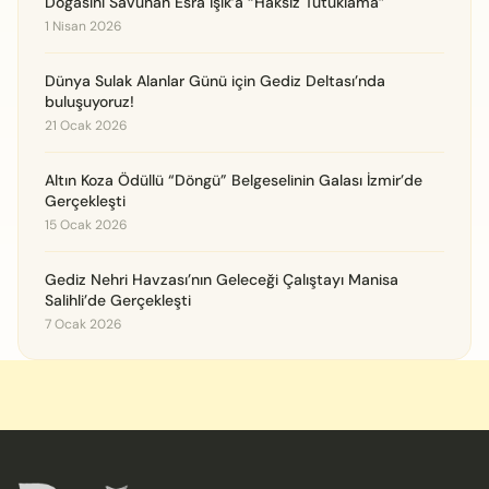
Doğasını Savunan Esra Işık’a “Haksız Tutuklama”
1 Nisan 2026
Dünya Sulak Alanlar Günü için Gediz Deltası’nda
buluşuyoruz!
21 Ocak 2026
Altın Koza Ödüllü “Döngü” Belgeselinin Galası İzmir’de
Gerçekleşti
15 Ocak 2026
Gediz Nehri Havzası’nın Geleceği Çalıştayı Manisa
Salihli’de Gerçekleşti
7 Ocak 2026