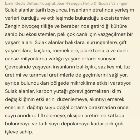
İzmir, Gediz Deltası. Fotoğraf: Jean-François Hellio & Nicolas Van Ingen
Sulak alanlar tarih boyunca, insanların etrafında yerleşim
yerleri kurduğu ve etkileşimde bulunduğu ekosistemler.
Zengin biyoçeşitliliğe ve beraberinde getirdiği kültüre
sahip bu ekosistemler, pek çok canlı için vazgeçilmez bir
yaşam alanı. Sulak alanlar balıklara, sürüngenlere, çift
yaşamlılara, kuşlara, memelilere, planktonlara ve canlı
cansız milyonlarca varlığa yaşam ortamı sunuyor.
Çevresinde yaşayan insanların balıkçılık, saz kesimi, tuz
üretimi ve tarımsal üretimlerle de geçimlerini sağlıyor,
ayrıca bulundukları bölgede mikroklima etkisi yaratıyor.
Sulak alanlar, karbon yutağı görevi görmekten iklim
değişikliğinin etkilerini düzenlemeye, akıntıyı emerek
enerjisini dağıtıp suyu doğal ortama bırakmadan önce
suyu arındırıp filtrelemeye, oksijen üretimine katkıda
bulunmaya ve tatlı suyu depolamaya kadar pek çok
işleve sahip.