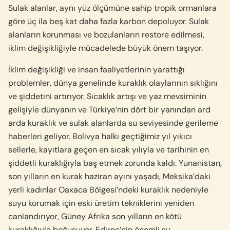
Sulak alanlar, aynı yüz ölçümüne sahip tropik ormanlara
göre üç ila beş kat daha fazla karbon depoluyor. Sulak
alanların korunması ve bozulanların restore edilmesi,
iklim değişikliğiyle mücadelede büyük önem taşıyor.
İklim değişikliği ve insan faaliyetlerinin yarattığı
problemler, dünya genelinde kuraklık olaylarının sıklığını
ve şiddetini artırıyor. Sıcaklık artışı ve yaz mevsiminin
gelişiyle dünyanın ve Türkiye’nin dört bir yanından ard
arda kuraklık ve sulak alanlarda su seviyesinde gerileme
haberleri geliyor. Bolivya halkı geçtiğimiz yıl yıkıcı
sellerle, kayıtlara geçen en sıcak yılıyla ve tarihinin en
şiddetli kuraklığıyla baş etmek zorunda kaldı. Yunanistan,
son yılların en kurak haziran ayını yaşadı, Meksika’daki
yerli kadınlar Oaxaca Bölgesi’ndeki kuraklık nedeniyle
suyu korumak için eski üretim tekniklerini yeniden
canlandırıyor, Güney Afrika son yılların en kötü
kuraklığıyla boğuşuyor. Edirne’nin önemli su