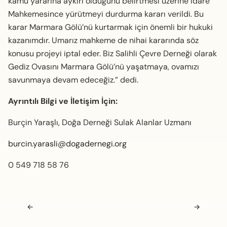
kamu yararına aykırı olduğunu belirtmesi üzerine İdare
Mahkemesince yürütmeyi durdurma kararı verildi. Bu
karar Marmara Gölü’nü kurtarmak için önemli bir hukuki
kazanımdır. Umarız mahkeme de nihai kararında söz
konusu projeyi iptal eder. Biz Salihli Çevre Derneği olarak
Gediz Ovasını Marmara Gölü’nü yaşatmaya, ovamızı
savunmaya devam edeceğiz.” dedi.
Ayrıntılı Bilgi ve İletişim İçin:
Burçin Yaraşlı, Doğa Derneği Sulak Alanlar Uzmanı
burcin.yarasli@dogadernegi.org
0 549 718 58 76
Navigasyon sonrası
←
→