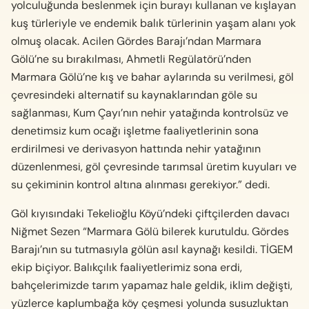
yolculuğunda beslenmek için burayı kullanan ve kışlayan
kuş türleriyle ve endemik balık türlerinin yaşam alanı yok
olmuş olacak. Acilen Gördes Barajı’ndan Marmara
Gölü’ne su bırakılması, Ahmetli Regülatörü’nden
Marmara Gölü’ne kış ve bahar aylarında su verilmesi, göl
çevresindeki alternatif su kaynaklarından göle su
sağlanması, Kum Çayı’nın nehir yatağında kontrolsüz ve
denetimsiz kum ocağı işletme faaliyetlerinin sona
erdirilmesi ve derivasyon hattında nehir yatağının
düzenlenmesi, göl çevresinde tarımsal üretim kuyuları ve
su çekiminin kontrol altına alınması gerekiyor.” dedi.
Göl kıyısındaki Tekelioğlu Köyü’ndeki çiftçilerden davacı
Niğmet Sezen “
Marmara Gölü bilerek kurutuldu. Gördes
Barajı’nın su tutmasıyla gölün asıl kaynağı kesildi. TİGEM
ekip biçiyor. Balıkçılık faaliyetlerimiz sona erdi,
bahçelerimizde tarım yapamaz hale geldik, iklim değişti,
yüzlerce kaplumbağa köy çeşmesi yolunda susuzluktan