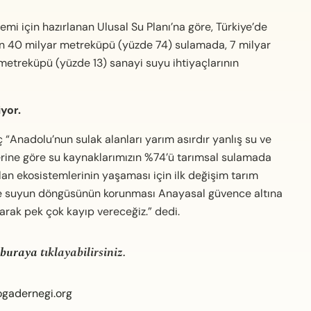
i için hazırlanan Ulusal Su Planı’na göre, Türkiye’de
nun 40 milyar metreküpü (yüzde 74) sulamada, 7 milyar
etreküpü (yüzde 13) sanayi suyu ihtiyaçlarının
yor.
“Anadolu’nun sulak alanları yarım asırdır yanlış su ve
rilerine göre su kaynaklarımızın %74’ü tarımsal sulamada
lan ekosistemlerinin yaşaması için ilk değişim tarım
sı ve suyun döngüsünün korunması Anayasal güvence altına
arak pek çok kayıp vereceğiz.” dedi.
buraya
tıklayabilirsiniz.
ogadernegi.org