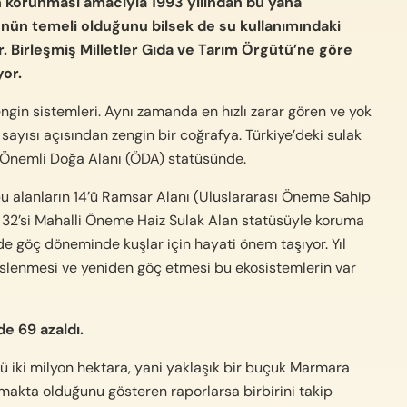
n korunması amacıyla 1993 yılından bu yana
ün temeli olduğunu bilsek de su kullanımındaki
r. Birleşmiş Milletler Gıda ve Tarım Örgütü’ne göre
yor.
ngin sistemleri. Aynı zamanda en hızlı zarar gören ve yok
e sayısı açısından zengin bir coğrafya. Türkiye’deki sulak
 Önemli Doğa Alanı (ÖDA) statüsünde.
u alanların 14’ü Ramsar Alanı (Uluslararası Öneme Sahip
e 32’si Mahalli Öneme Haiz Sulak Alan statüsüyle koruma
e göç döneminde kuşlar için hayati önem taşıyor. Yıl
beslenmesi ve yeniden göç etmesi bu ekosistemlerin var
e 69 azaldı.
ü iki milyon hektara, yani yaklaşık bir buçuk Marmara
olmakta olduğunu gösteren raporlarsa birbirini takip