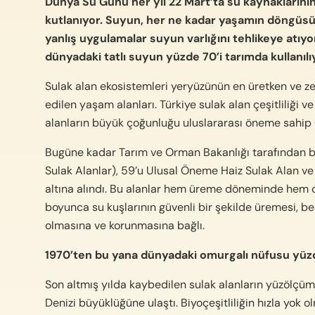
Dünya Su Günü her yıl 22 Mart’ta
su kaynaklarını
kutlanıyor.
Suyun, her ne kadar yaşamın döngüsün
yanlış uygulamalar suyun varlığını tehlikeye atıyo
dünyadaki tatlı suyun yüzde 70’i tarımda kullanılı
Sulak alan ekosistemleri yeryüzünün en üretken ve ze
edilen yaşam alanları. Türkiye sulak alan çeşitliliği v
alanların büyük çoğunluğu uluslararası öneme sahip
Bugüne kadar Tarım ve Orman Bakanlığı tarafından b
Sulak Alanlar), 59’u Ulusal Öneme Haiz Sulak Alan v
altına alındı. Bu alanlar hem üreme döneminde hem d
boyunca su kuşlarının güvenli bir şekilde üremesi, 
olmasına ve korunmasına bağlı.
1970’ten bu yana dünyadaki omurgalı nüfusu yüzd
Son altmış yılda kaybedilen sulak alanların yüzölçüm
Denizi büyüklüğüne ulaştı. Biyoçeşitliliğin hızla yok 