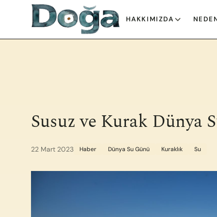
İçeriğe geç
HAKKIMIZDA
NEDEN
Susuz ve Kurak Dünya 
22 Mart 2023
Haber
Dünya Su Günü
Kuraklık
Su