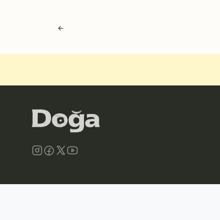
Navigasyon sonrası
←
©
2026
Doğa Derneği. Tüm hakları saklıdır.