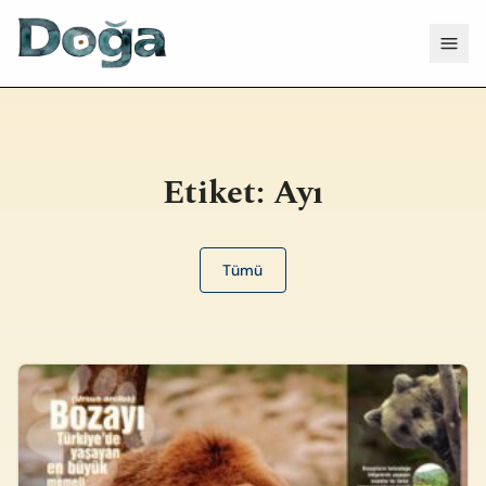
İçeriğe geç
Menü
Etiket:
Ayı
Tümü