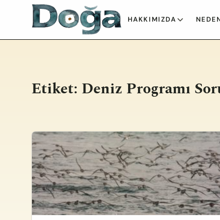
İçeriğe geç
HAKKIMIZDA
NEDEN
Etiket:
Deniz Programı So