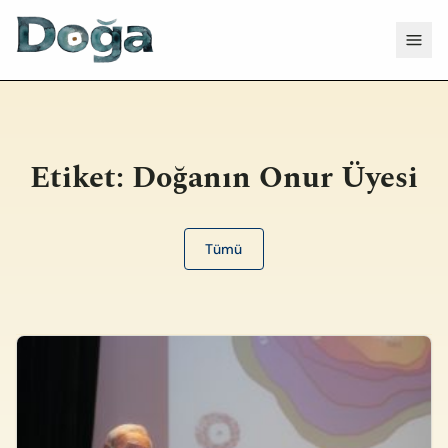
İçeriğe geç
Menü
Etiket:
Doğanın Onur Üyesi
Tümü