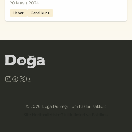
20 Mayıs 2024
Haber
Genel Kurul
©
2026
Doğa Derneği. Tüm hakları saklıdır.
Site Haritası
İletişim
Gizlilik İlkeleri ve Politikası