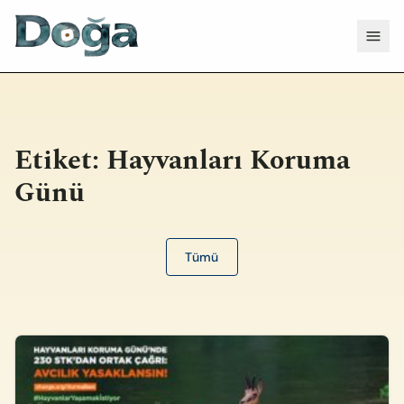
İçeriğe geç
Menü
Etiket:
Hayvanları Koruma
Günü
Tümü